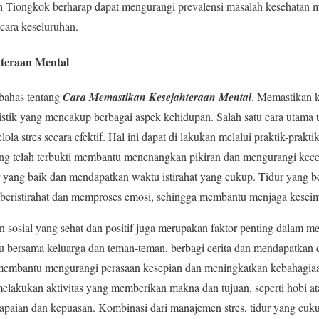
ah Tiongkok berharap dapat mengurangi prevalensi masalah kesehatan 
ecara keseluruhan.
teraan Mental
bahas tentang
Cara Memastikan Kesejahteraan Mental
. Memastikan k
stik yang mencakup berbagai aspek kehidupan. Salah satu cara utama 
la stres secara efektif. Hal ini dapat di lakukan melalui praktik-praktik
ng telah terbukti membantu menenangkan pikiran dan mengurangi kecem
ur yang baik dan mendapatkan waktu istirahat yang cukup. Tidur yang 
 beristirahat dan memproses emosi, sehingga membantu menjaga kesei
n sosial yang sehat dan positif juga merupakan faktor penting dalam m
 bersama keluarga dan teman-teman, berbagi cerita dan mendapatkan 
 membantu mengurangi perasaan kesepian dan meningkatkan kebahagiaan
melakukan aktivitas yang memberikan makna dan tujuan, seperti hobi at
apaian dan kepuasan. Kombinasi dari manajemen stres, tidur yang cuk