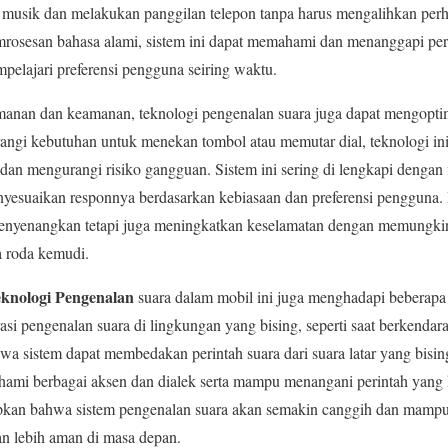
musik dan melakukan panggilan telepon tanpa harus mengalihkan perha
rosesan bahasa alami, sistem ini dapat memahami dan menanggapi peri
mpelajari preferensi pengguna seiring waktu.
manan dan keamanan, teknologi pengenalan suara juga dapat mengopt
angi kebutuhan untuk menekan tombol atau memutar dial, teknologi 
 dan mengurangi risiko gangguan. Sistem ini sering di lengkapi dengan f
nyesuaikan responnya berdasarkan kebiasaan dan preferensi pengguna. 
enyenangkan tetapi juga meningkatkan keselamatan dengan memungkin
da roda kemudi.
knologi Pengenalan
suara dalam mobil ini juga menghadapi beberapa 
si pengenalan suara di lingkungan yang bising, seperti saat berkendara
a sistem dapat membedakan perintah suara dari suara latar yang bising.
hami berbagai aksen dan dialek serta mampu menangani perintah yang
rapkan bahwa sistem pengenalan suara akan semakin canggih dan mam
an lebih aman di masa depan.