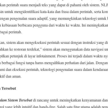
kan perintah suara menjadi teks yang dapat di pahami oleh sistem. N
 untuk mengidentifikasi kata-kata dan frasa dalam perintah, serta kont
 dengan pengenalan suara adaptif, yang memungkinkan teknologi untuk
an kebiasaan berbicara pengguna dari waktu ke waktu. Ini meningkatka
agai perintah.
kan, sistem akan mengeksekusi perintah sesuai dengan instruksi yang di
kan ke restoran terdekat,” sistem akan menggunakan data navigasi un
lkan petunjuk di layar infotainment. Proses ini terjadi dalam waktu 
berbagai fungsi tanpa harus mengalihkan perhatian dari jalan. Denga
lami dan eksekusi perintah, teknologi pengenalan suara dalam kendar
ktif dan aman.
 Tersebut
lam Sistem Tersebut
di rancang untuk meningkatkan kenyamanan da
 yang lebih intuitif dan hands-free. Salah satu fitur utama adalah pen