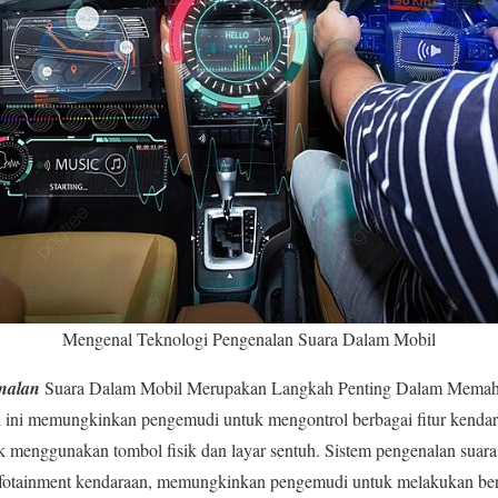
Mengenal Teknologi Pengenalan Suara Dalam Mobil
nalan
Suara Dalam Mobil Merupakan Langkah Penting Dalam Memaham
i ini memungkinkan pengemudi untuk mengontrol berbagai fitur kendara
 menggunakan tombol fisik dan layar sentuh. Sistem pengenalan suara
infotainment kendaraan, memungkinkan pengemudi untuk melakukan berb