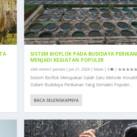
TA
SISTEM BIOFLOK PADA BUDIDAYA PERIKA
MENJADI KEGIATAN POPULER
oleh
mimin1 penulis
|
Jun 21, 2026
|
News
|
0
|
Sistem Bioflok Merupakan Salah Satu Metode Inovati
Dalam Budidaya Perikanan Yang Semakin Populer...
BACA SELENGKAPNYA