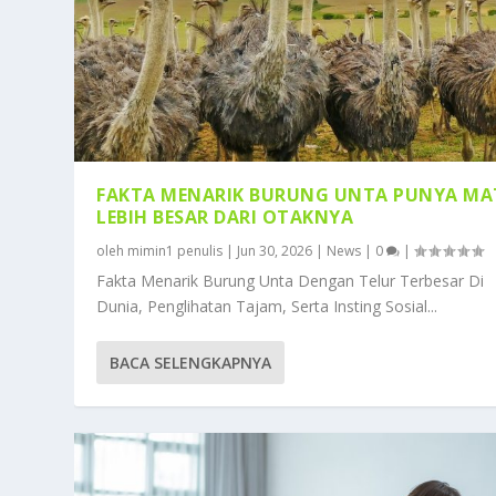
FAKTA MENARIK BURUNG UNTA PUNYA MA
LEBIH BESAR DARI OTAKNYA
oleh
mimin1 penulis
|
Jun 30, 2026
|
News
|
0
|
Fakta Menarik Burung Unta Dengan Telur Terbesar Di
Dunia, Penglihatan Tajam, Serta Insting Sosial...
BACA SELENGKAPNYA