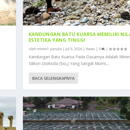
KANDUNGAN BATU KUARSA MEMILIKI NIL
ESTETIKA YANG TINGGI
oleh
mimin1 penulis
|
Jul 9, 2026
|
News
|
0
|
Kandungan Batu Kuarsa Pada Dasarnya Adalah Miner
Silikon Dioksida (Sio₂) Yang Sangat Murni,...
BACA SELENGKAPNYA