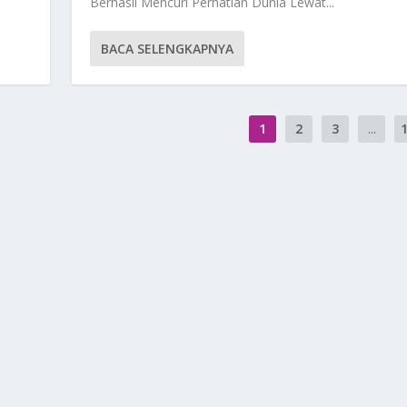
Berhasil Mencuri Perhatian Dunia Lewat...
BACA SELENGKAPNYA
1
2
3
...