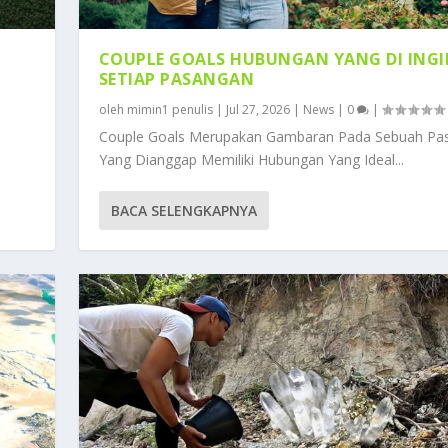
COUPLE GOALS HUBUNGAN YANG DI ING
SETIAP PASANGAN
oleh
mimin1 penulis
|
Jul 27, 2026
|
News
|
0
|
Couple Goals Merupakan Gambaran Pada Sebuah Pa
Yang Dianggap Memiliki Hubungan Yang Ideal...
BACA SELENGKAPNYA