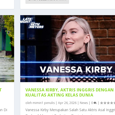
T
VANESSA KIRBY, AKTRIS INGGRIS DENGAN
KUALITAS AKTING KELAS DUNIA
oleh
mimin1 penulis
|
Apr 26, 2026
|
News
|
0
|
n Di
Vanessa Kirby Merupakan Salah Satu Aktris Asal Inggr