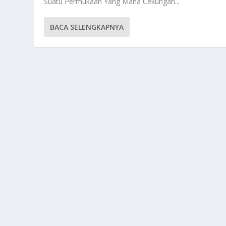
Suatu Permukaan Yang Mana Cekungan...
BACA SELENGKAPNYA