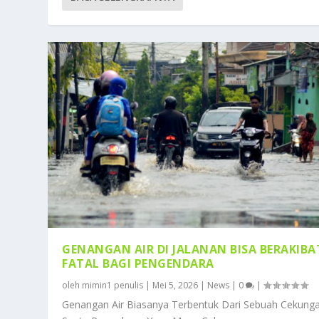
GENANGAN AIR DI JALANAN BISA BERAKIBA
FATAL BAGI PENGENDARA
oleh
mimin1 penulis
|
Mei 5, 2026
|
News
|
0
|
Genangan Air Biasanya Terbentuk Dari Sebuah Cekunga