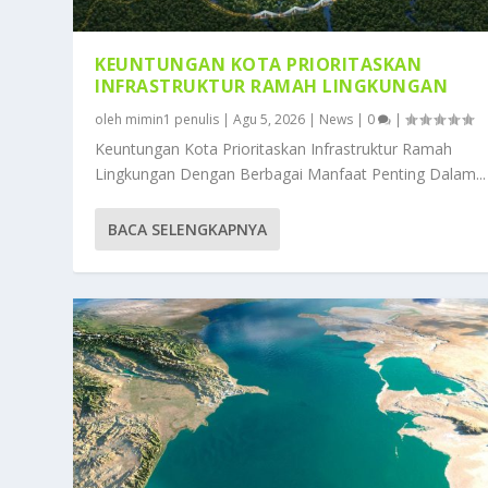
KEUNTUNGAN KOTA PRIORITASKAN
INFRASTRUKTUR RAMAH LINGKUNGAN
oleh
mimin1 penulis
|
Agu 5, 2026
|
News
|
0
|
Keuntungan Kota Prioritaskan Infrastruktur Ramah
Lingkungan Dengan Berbagai Manfaat Penting Dalam...
BACA SELENGKAPNYA