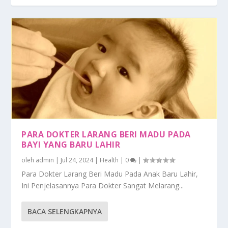
PARA DOKTER LARANG BERI MADU PADA
BAYI YANG BARU LAHIR
oleh
admin
|
Jul 24, 2024
|
Health
|
0
|
Para Dokter Larang Beri Madu Pada Anak Baru Lahir,
Ini Penjelasannya Para Dokter Sangat Melarang...
BACA SELENGKAPNYA