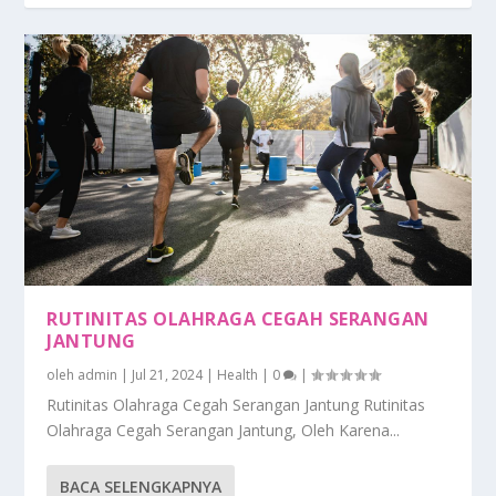
RUTINITAS OLAHRAGA CEGAH SERANGAN
JANTUNG
oleh
admin
|
Jul 21, 2024
|
Health
|
0
|
Rutinitas Olahraga Cegah Serangan Jantung Rutinitas
Olahraga Cegah Serangan Jantung, Oleh Karena...
BACA SELENGKAPNYA