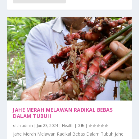
JAHE MERAH MELAWAN RADIKAL BEBAS
DALAM TUBUH
oleh
admin
|
Jun 28, 2024
|
Health
|
0
|
Jahe Merah Melawan Radikal Bebas Dalam Tubuh Jahe