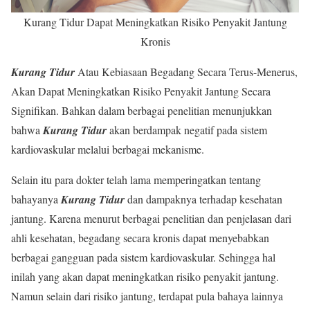
Kurang Tidur Dapat Meningkatkan Risiko Penyakit Jantung
Kronis
Kurang Tidur
Atau Kebiasaan Begadang Secara Terus-Menerus,
Akan Dapat Meningkatkan Risiko Penyakit Jantung Secara
Signifikan. Bahkan dalam berbagai penelitian menunjukkan
bahwa
Kurang Tidur
akan berdampak negatif pada sistem
kardiovaskular melalui berbagai mekanisme.
Selain itu para dokter telah lama memperingatkan tentang
bahayanya
Kurang Tidur
dan dampaknya terhadap kesehatan
jantung. Karena menurut berbagai penelitian dan penjelasan dari
ahli kesehatan, begadang secara kronis dapat menyebabkan
berbagai gangguan pada sistem kardiovaskular. Sehingga hal
inilah yang akan dapat meningkatkan risiko penyakit jantung.
Namun selain dari risiko jantung, terdapat pula bahaya lainnya