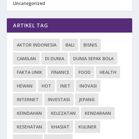
Uncategorized
ARTIKEL TAG
AKTOR INDONESIA
BALI
BISNIS
CAMILAN
DI DUNIA
DUNIA SEPAK BOLA
FAKTA UNIK
FINANCE
FOOD
HEALTH
HEWAN
HOT
INET
INOVASI
INTERNET
INVESTASI
JEPANG
KEINDAHAN
KELEZATAN
KENDARAAN
KESEHATAN
KHASIAT
KULINER