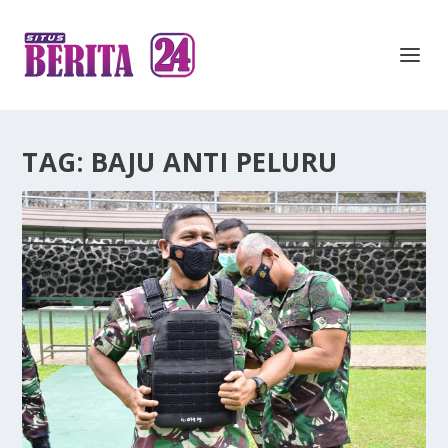
TAG:
BAJU ANTI PELURU