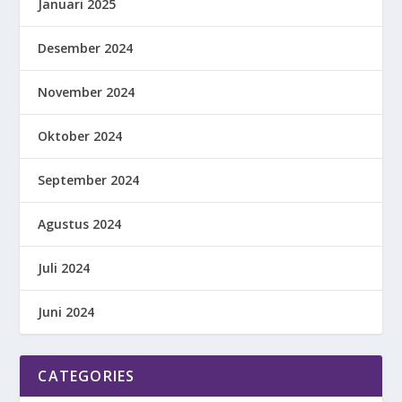
Januari 2025
Desember 2024
November 2024
Oktober 2024
September 2024
Agustus 2024
Juli 2024
Juni 2024
CATEGORIES