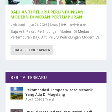
BAJU ANTI PELURU PERLINDUNGAN
MODERN DI MEDAN PERTEMPURAN
oleh
admin
|
Jun 21, 2024
|
News
|
0
|
Baju Anti Peluru Perlindungan Modern Di Medan
Pertempuran Baju Anti Peluru Perlindungan Modern Di...
BACA SELENGKAPNYA
BERITA TERBARU
Rekomendasi Tempat Wisata Menarik
Yang Ada Di Magelang
Agu 7, 2026
|
Travel
Huawei MatePad Pro 2026 Resmi, Bodi