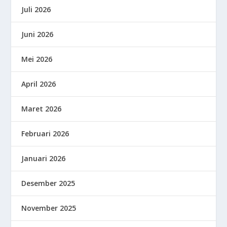
Juli 2026
Juni 2026
Mei 2026
April 2026
Maret 2026
Februari 2026
Januari 2026
Desember 2025
November 2025