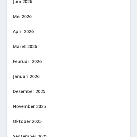
Juni 2026
Mei 2026
April 2026
Maret 2026
Februari 2026
Januari 2026
Desember 2025
November 2025
Oktober 2025
September 2025