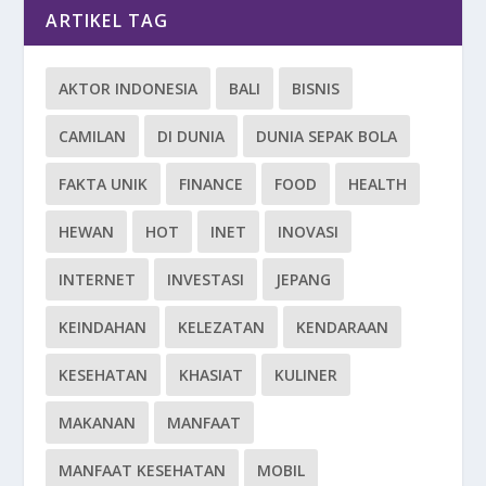
ARTIKEL TAG
AKTOR INDONESIA
BALI
BISNIS
CAMILAN
DI DUNIA
DUNIA SEPAK BOLA
FAKTA UNIK
FINANCE
FOOD
HEALTH
HEWAN
HOT
INET
INOVASI
INTERNET
INVESTASI
JEPANG
KEINDAHAN
KELEZATAN
KENDARAAN
KESEHATAN
KHASIAT
KULINER
MAKANAN
MANFAAT
MANFAAT KESEHATAN
MOBIL