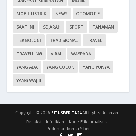
MANFAAT KESEHATAN
MOBIL
MOBIL LISTRIK
NEWS
OTOMOTIF
SAAT INI
SEJARAH
SPORT
TANAMAN
TEKNOLOGI
TRADISIONAL
TRAVEL
TRAVELLING
VIRAL
WASPADA
YANG ADA
YANG COCOK
YANG PUNYA
YANG WAJIB
Copyright © 2026
All Rights Reserved.
SITUSBERITA24
Redaksi
Info Iklan
Kode Etik Jurnalistik
Pedoman Media Siber