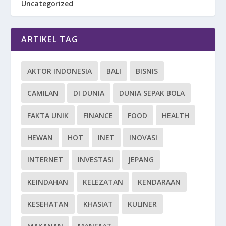
Uncategorized
ARTIKEL TAG
AKTOR INDONESIA
BALI
BISNIS
CAMILAN
DI DUNIA
DUNIA SEPAK BOLA
FAKTA UNIK
FINANCE
FOOD
HEALTH
HEWAN
HOT
INET
INOVASI
INTERNET
INVESTASI
JEPANG
KEINDAHAN
KELEZATAN
KENDARAAN
KESEHATAN
KHASIAT
KULINER