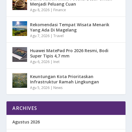
Menjadi Peluang Cuan
Agu 8, 2026
|
Finance
Rekomendasi Tempat Wisata Menarik
Yang Ada Di Magelang
Agu 7, 2026
|
Travel
Huawei MatePad Pro 2026 Resmi, Bodi
Super Tipis 4,7 mm
Agu 6, 2026
|
Inet
Keuntungan Kota Prioritaskan
Infrastruktur Ramah Lingkungan
Agu 5, 2026
|
News
ARCHIVES
Agustus 2026