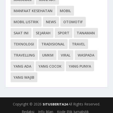
MANFAAT KESEHATAN
MOBIL
MOBIL LISTRIK
NEWS
OTOMOTIF
SAAT INI
SEJARAH
SPORT
TANAMAN
TEKNOLOGI
TRADISIONAL
TRAVEL
TRAVELLING
UMKM
VIRAL
WASPADA
YANG ADA
YANG COCOK
YANG PUNYA
YANG WAJIB
Copyright © 2026
All Rights Reserved.
SITUSBERITA24
Redaksi
Info Iklan
Kode Etik Jurnalistik