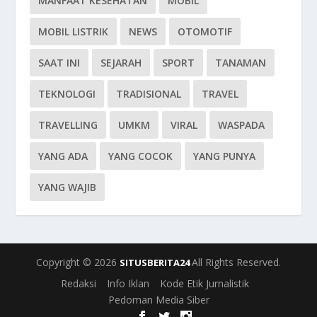
MANFAAT KESEHATAN
MOBIL
MOBIL LISTRIK
NEWS
OTOMOTIF
SAAT INI
SEJARAH
SPORT
TANAMAN
TEKNOLOGI
TRADISIONAL
TRAVEL
TRAVELLING
UMKM
VIRAL
WASPADA
YANG ADA
YANG COCOK
YANG PUNYA
YANG WAJIB
Copyright © 2026
All Rights Reserved.
SITUSBERITA24
Redaksi
Info Iklan
Kode Etik Jurnalistik
Pedoman Media Siber