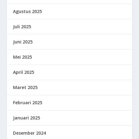
Agustus 2025
Juli 2025
Juni 2025
Mei 2025
April 2025
Maret 2025
Februari 2025
Januari 2025
Desember 2024