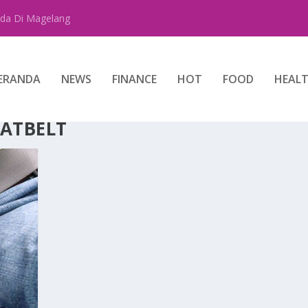
da Di Magelang
ERANDA
NEWS
FINANCE
HOT
FOOD
HEAL
ATBELT