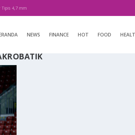
 Tipis 4,7 mm
ERANDA
NEWS
FINANCE
HOT
FOOD
HEAL
AKROBATIK