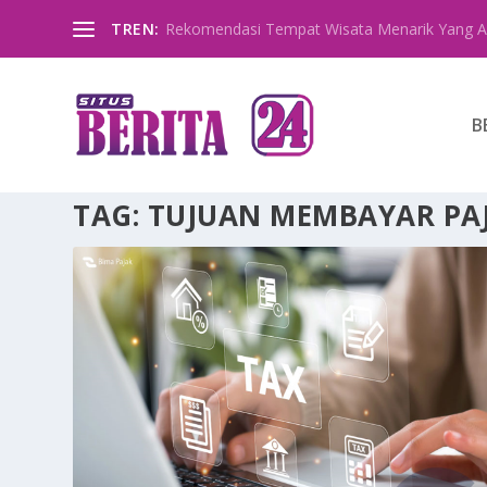
TREN:
Rekomendasi Tempat Wisata Menarik Yang A
B
TAG:
TUJUAN MEMBAYAR PA