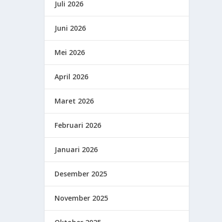
Juli 2026
Juni 2026
Mei 2026
April 2026
Maret 2026
Februari 2026
Januari 2026
Desember 2025
November 2025