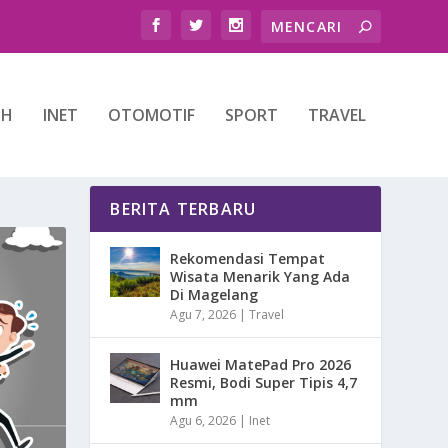
TH
INET
OTOMOTIF
SPORT
TRAVEL
BERITA TERBARU
Rekomendasi Tempat
Wisata Menarik Yang Ada
Di Magelang
Agu 7, 2026
|
Travel
Huawei MatePad Pro 2026
Resmi, Bodi Super Tipis 4,7
mm
Agu 6, 2026
|
Inet