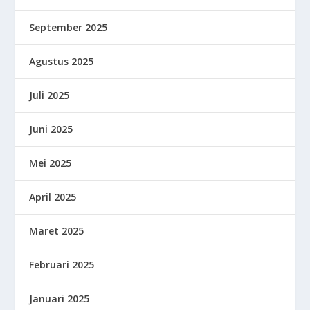
September 2025
Agustus 2025
Juli 2025
Juni 2025
Mei 2025
April 2025
Maret 2025
Februari 2025
Januari 2025