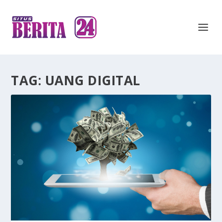
TAG:
UANG DIGITAL