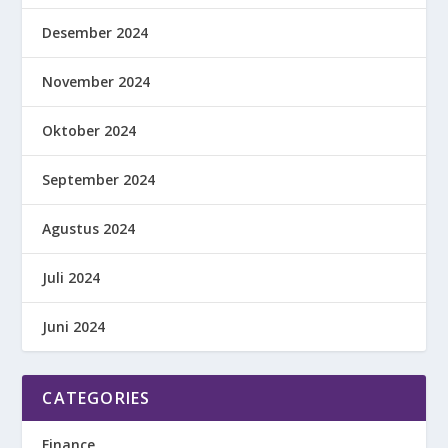
Desember 2024
November 2024
Oktober 2024
September 2024
Agustus 2024
Juli 2024
Juni 2024
CATEGORIES
Finance