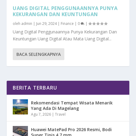
UANG DIGITAL PENGGUNAANNYA PUNYA
KEKURANGAN DAN KEUNTUNGAN
oleh
admin
|
Jun 29, 2024
|
Finance
|
0
|
Uang Digital Penggunaannya Punya Kekurangan Dan
Keuntungan Uang Digital Atau Mata Uang Digital...
BACA SELENGKAPNYA
BERITA TERBARU
Rekomendasi Tempat Wisata Menarik
Yang Ada Di Magelang
Agu 7, 2026
|
Travel
Huawei MatePad Pro 2026 Resmi, Bodi
Super Tipis 4,7 mm