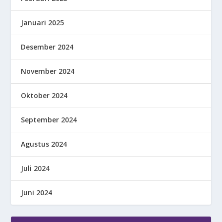
Januari 2025
Desember 2024
November 2024
Oktober 2024
September 2024
Agustus 2024
Juli 2024
Juni 2024