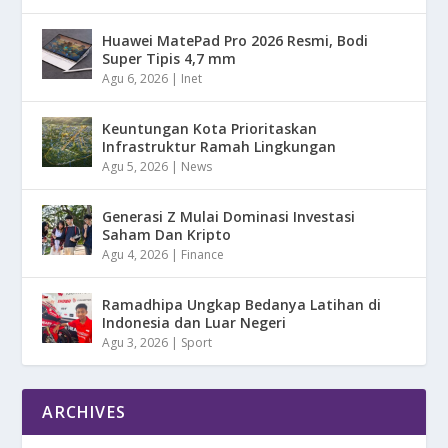
Huawei MatePad Pro 2026 Resmi, Bodi
Super Tipis 4,7 mm
Agu 6, 2026
|
Inet
Keuntungan Kota Prioritaskan
Infrastruktur Ramah Lingkungan
Agu 5, 2026
|
News
Generasi Z Mulai Dominasi Investasi
Saham Dan Kripto
Agu 4, 2026
|
Finance
Ramadhipa Ungkap Bedanya Latihan di
Indonesia dan Luar Negeri
Agu 3, 2026
|
Sport
ARCHIVES