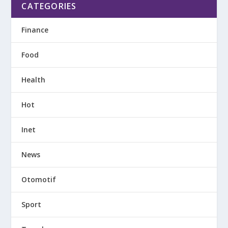
CATEGORIES
Finance
Food
Health
Hot
Inet
News
Otomotif
Sport