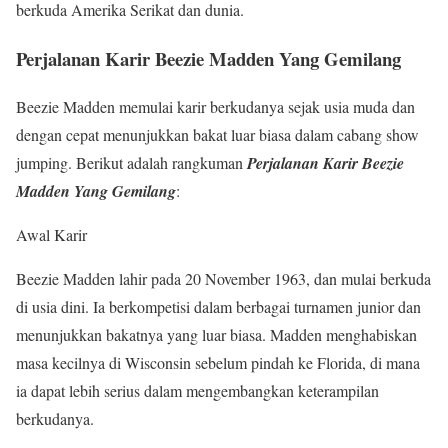
berkuda Amerika Serikat dan dunia.
Perjalanan Karir Beezie Madden Yang Gemilang
Beezie Madden memulai karir berkudanya sejak usia muda dan
dengan cepat menunjukkan bakat luar biasa dalam cabang show
jumping. Berikut adalah rangkuman
Perjalanan Karir Beezie
Madden Yang Gemilang
:
Awal Karir
Beezie Madden lahir pada 20 November 1963, dan mulai berkuda
di usia dini. Ia berkompetisi dalam berbagai turnamen junior dan
menunjukkan bakatnya yang luar biasa. Madden menghabiskan
masa kecilnya di Wisconsin sebelum pindah ke Florida, di mana
ia dapat lebih serius dalam mengembangkan keterampilan
berkudanya.