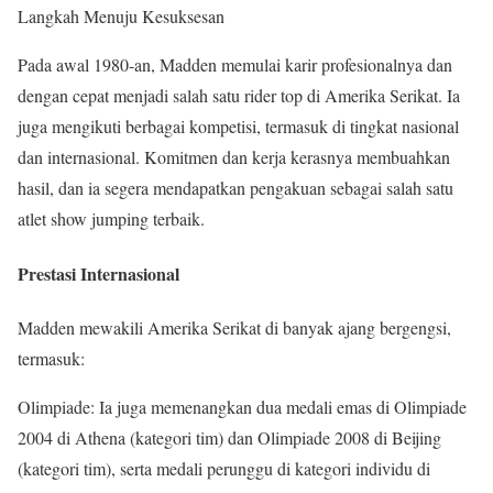
Langkah Menuju Kesuksesan
Pada awal 1980-an, Madden memulai karir profesionalnya dan
dengan cepat menjadi salah satu rider top di Amerika Serikat. Ia
juga mengikuti berbagai kompetisi, termasuk di tingkat nasional
dan internasional. Komitmen dan kerja kerasnya membuahkan
hasil, dan ia segera mendapatkan pengakuan sebagai salah satu
atlet show jumping terbaik.
Prestasi Internasional
Madden mewakili Amerika Serikat di banyak ajang bergengsi,
termasuk:
Olimpiade: Ia juga memenangkan dua medali emas di Olimpiade
2004 di Athena (kategori tim) dan Olimpiade 2008 di Beijing
(kategori tim), serta medali perunggu di kategori individu di