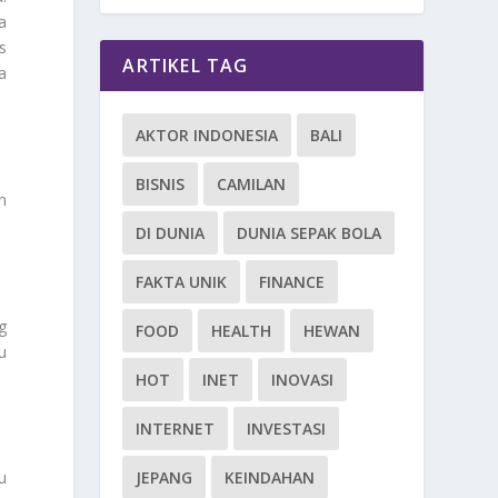
a
s
ARTIKEL TAG
ga
AKTOR INDONESIA
BALI
BISNIS
CAMILAN
n
DI DUNIA
DUNIA SEPAK BOLA
FAKTA UNIK
FINANCE
g
FOOD
HEALTH
HEWAN
u
HOT
INET
INOVASI
INTERNET
INVESTASI
JEPANG
KEINDAHAN
u