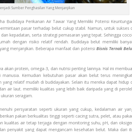
Menjadi Sumber Penghasilan Yang Menjanjikan
aha Budidaya Perikanan Air Tawar Yang Memiliki Potensi Keuntunga
ermintaan pasar terhadap belut cukup stabil. Namun, untuk sukses d
dan kepadatan, serta strategi pemasaran yang tepat. Sehingga coco
umah dengan risiko relatif rendah. Budidaya belut memiliki banya
yang menjanjikan. Beberapa manfaat dan potensi
Bisnis Ternak Belu
 kaya akan protein, omega-3, dan nutrisi penting lainnya. Hal ini membu
si manusia. Kemudian kebutuhan pasar akan belut terus meningkat
an yang relatif mudah di budidayakan. Selain itu mereka dapat hidup d
an air laut. memiliki kualitas yang lebih baik daripada yang di perole
ki ukuran seragam.
nuhi persyaratan seperti ukuran yang cukup, kedalaman air yan
erikan pakan berkualitas tinggi seperti cacing sutra, pelet, atau paka
n kualitas air tetap terjaga dengan monitoring suhu, pH, dan oksige
dan penyakit yang dapat mengancam kesehatan belut. Maka dari it