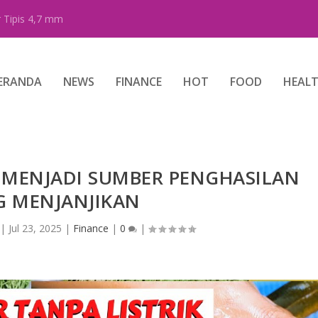
 Tipis 4,7 mm
ERANDA
NEWS
FINANCE
HOT
FOOD
HEAL
T MENJADI SUMBER PENGHASILAN
G MENJANJIKAN
|
Jul 23, 2025
|
Finance
|
0
|