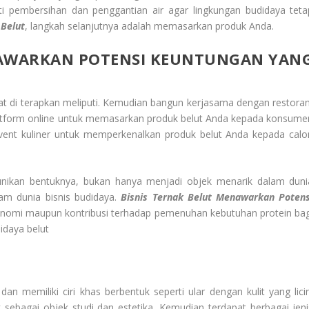
ti pembersihan dan penggantian air agar lingkungan budidaya teta
 Belut
, langkah selanjutnya adalah memasarkan produk Anda.
WARKAN POTENSI KEUNTUNGAN YAN
at di terapkan meliputi. Kemudian bangun kerjasama dengan restoran
platform online untuk memasarkan produk belut Anda kepada konsume
event kuliner untuk memperkenalkan produk belut Anda kepada calo
unikan bentuknya, bukan hanya menjadi objek menarik dalam duni
lam dunia bisnis budidaya.
Bisnis Ternak Belut
Menawarkan Potens
ekonomi maupun kontribusi terhadap pemenuhan kebutuhan protein bag
idaya belut
an memiliki ciri khas berbentuk seperti ular dengan kulit yang licin
 sebagai objek studi dan estetika. Kemudian terdapat berbagai jeni