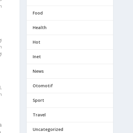
n
Food
Health
i
Hot
n
i
Inet
News
Otomotif
,
n
Sport
Travel
i
Uncategorized
.