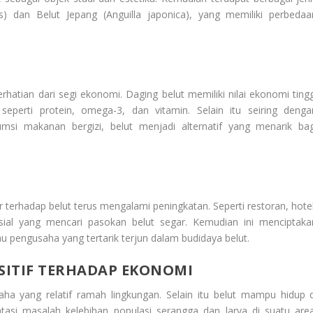
s) dan Belut Jepang (Anguilla japonica), yang memiliki perbedaa
rhatian dari segi ekonomi. Daging belut memiliki nilai ekonomi tingg
eperti protein, omega-3, dan vitamin. Selain itu seiring denga
msi makanan bergizi, belut menjadi alternatif yang menarik bag
terhadap belut terus mengalami peningkatan. Seperti restoran, hotel
al yang mencari pasokan belut segar. Kemudian ini menciptaka
tau pengusaha yang tertarik terjun dalam budidaya belut.
SITIF TERHADAP EKONOMI
aha yang relatif ramah lingkungan. Selain itu belut mampu hidup d
asi masalah kelebihan populasi serangga dan larva di suatu area