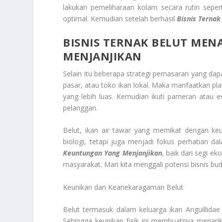
lakukan pemeliharaan kolam secara rutin seper
optimal. Kemudian setelah berhasil
Bisnis Ternak
BISNIS TERNAK BELUT
MENA
MENJANJIKAN
Selain itu beberapa strategi pemasaran yang dap
pasar, atau toko ikan lokal. Maka manfaatkan 
yang lebih luas. Kemudian ikuti pameran atau 
pelanggan.
Belut, ikan air tawar yang memikat dengan ke
biologi, tetapi juga menjadi fokus perhatian da
Keuntungan Yang Menjanjikan
, baik dari segi 
masyarakat. Mari kita menggali potensi bisnis bud
Keunikan dan Keanekaragaman Belut
Belut termasuk dalam keluarga ikan Anguillidae d
Sehingga keunikan fisik ini membuatnya menarik