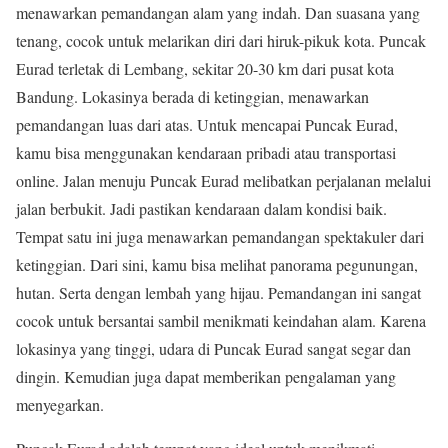
menawarkan pemandangan alam yang indah. Dan suasana yang
tenang, cocok untuk melarikan diri dari hiruk-pikuk kota. Puncak
Eurad terletak di Lembang, sekitar 20-30 km dari pusat kota
Bandung. Lokasinya berada di ketinggian, menawarkan
pemandangan luas dari atas. Untuk mencapai Puncak Eurad,
kamu bisa menggunakan kendaraan pribadi atau transportasi
online. Jalan menuju Puncak Eurad melibatkan perjalanan melalui
jalan berbukit. Jadi pastikan kendaraan dalam kondisi baik.
Tempat satu ini juga menawarkan pemandangan spektakuler dari
ketinggian. Dari sini, kamu bisa melihat panorama pegunungan,
hutan. Serta dengan lembah yang hijau. Pemandangan ini sangat
cocok untuk bersantai sambil menikmati keindahan alam. Karena
lokasinya yang tinggi, udara di Puncak Eurad sangat segar dan
dingin. Kemudian juga dapat memberikan pengalaman yang
menyegarkan.