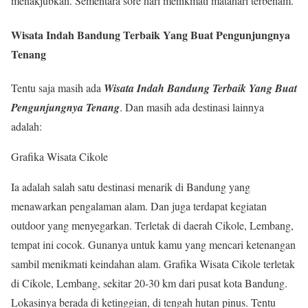
menakjubkan. Sementara sore hari menikmati matahari terbenam.
Wisata Indah Bandung Terbaik Yang Buat Pengunjungnya
Tenang
Tentu saja masih ada
Wisata Indah Bandung Terbaik Yang Buat
Pengunjungnya Tenang
. Dan masih ada destinasi lainnya
adalah:
Grafika Wisata Cikole
Ia adalah salah satu destinasi menarik di Bandung yang
menawarkan pengalaman alam. Dan juga terdapat kegiatan
outdoor yang menyegarkan. Terletak di daerah Cikole, Lembang,
tempat ini cocok. Gunanya untuk kamu yang mencari ketenangan
sambil menikmati keindahan alam. Grafika Wisata Cikole terletak
di Cikole, Lembang, sekitar 20-30 km dari pusat kota Bandung.
Lokasinya berada di ketinggian, di tengah hutan pinus. Tentu