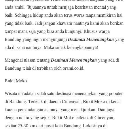
anda ambil. Tujuannya untuk menjaga kesehatan mental yang
baik. Sehingga hidup anda akan terus waras tanpa memikiran hal
yang tidak baik. Jadi jangan khawatir nantinya kami akan berikan
tempat mana saja yang bisa anda kunjungi. Khusus warga
Bandung yang ingin mengunjungi
Destinasi Menenangkan
yang
ada di sana nantinya. Maka simak kelengkapannya!
Mengenai ulasan tentang
Destinasi Menenangkan
yang ada di
Bandung telah di terbitkan oleh orami.co.id.
Bukit Moko
Wisata ini adalah salah satu destinasi menenangkan yang populer
di Bandung. Terletak di daerah Cimenyan, Bukit Moko di kenal
karena pemandangan alamnya yang menakjubkan. Dan juga
dengan udara yang sejuk. Bukit Moko terletak di Cimenyan,
sekitar 25-30 km dari pusat kota Bandung. Lokasinya di