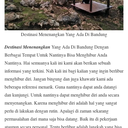
Destinasi Menenangkan Yang Ada Di Bandung
Destinasi Menenangkan
Yang Ada Di Bandung Dengan
Berbagai Tempat Untuk Nantinya Bisa Menghibur Anda
Nantinya. Hai semuanya kali ini kami akan berikan sebuah
informasi yang terkini. Nah kali ini bagi kalian yang ingin berlibur
menghibur diri. Jangan bingung dan juga khawatir kami ada
beberapa referensi menarik. Guna nantinya dapat anda datangi
dan kunjungi. Untuk nantinya dapat menghibur diri anda secara
menyenangkan. Karena menghibur diri adalah hal yang sangat
perlu di lakukan dengan rutin. Apalagi di zaman sekarang
permasalahan dari mana saja bisa datang. Baik itu di pekerjaan
ataupun secara personal. Tentu berlibur adalah langkah yang bisa