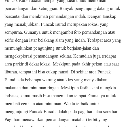
Puncak Eurad adalah tempat yang ideal untuk menikmati
pemandangan dari ketinggian. Banyak pengunjung datang untuk
bersantai dan menikmati pemandangan indah. Dengan lanskap
yang menakjubkan, Puncak Eurad merupakan lokasi yang
sempurna. Gunanya untuk mengambil foto pemandangan atau
selfie dengan latar belakang alam yang indah. Terdapat area yang
memungkinkan pengunjung untuk berjalan-jalan dan
mengeksplorasi pemandangan sekitar. Kemudian juga terdapat
area parkir di dekat lokasi. Meskipun pada akhir pekan atau saat
liburan, tempat ini bisa cukup ramai. Di sekitar area Puncak
Eurad, ada beberapa warung atau kios yang menyediakan
makanan dan minuman ringan. Meskipun fasilitas ini mungkin
terbatas, kamu masih bisa menemukan tempat. Gunanya untuk
membeli cemilan atau minuman. Waktu terbaik untuk
mengunjungi Puncak Eurad adalah pada pagi hari atau sore hari.
Pagi hari menawarkan pemandangan matahari terbit yang