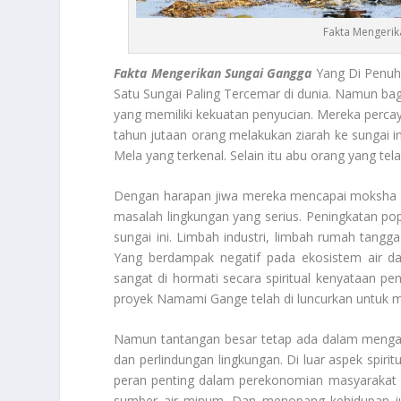
Fakta Mengerik
Fakta Mengerikan Sungai Gangga
Yang Di Penuhi
Satu Sungai Paling Tercemar di dunia. Namun bag
yang memiliki kekuatan penyucian. Mereka perc
tahun jutaan orang melakukan ziarah ke sungai in
Mela yang terkenal. Selain itu abu orang yang tel
Dengan harapan jiwa mereka mencapai moksha ke
masalah lingkungan yang serius. Peningkatan popu
sungai ini. Limbah industri, limbah rumah tangg
Yang berdampak negatif pada ekosistem air 
sangat di hormati secara spiritual kenyataan p
proyek Namami Gange telah di luncurkan untuk m
Namun tantangan besar tetap ada dalam menga
dan perlindungan lingkungan. Di luar aspek spiri
peran penting dalam perekonomian masyarakat se
sumber air minum. Dan menopang kehidupan juta