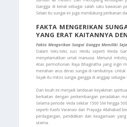
Gangga di kenal sebagai salah satu kawasan pe
Selain itu sungai ini juga mendukung perikanan d
FAKTA MENGERIKAN SUNG
YANG ERAT KAITANNYA DE
Fakta Mengerikan Sungai Gangga
Memiliki Sej
Dalam teks-teks suci Hindu seperti Weda Gan
menyelamatkan umat manusia. Menurut mitologi 
Atas permohonan Raja Bhagiratha yang ingin 
menahan arus deras sungai di rambutnya. Untuk
Sejak itu mitos sungai gangga di anggap sebagai 
Dan kisah ini menjadi landasan keyakinan spiritu
berkaitan dengan perkembangan peradaban manu
Selama periode Veda sekitar 1500 SM hingga 500
seperti Kashi Varanasi dan Prayaga Allahabad b
perdagangan, pendidikan dan keagamaan yang sa
utama.