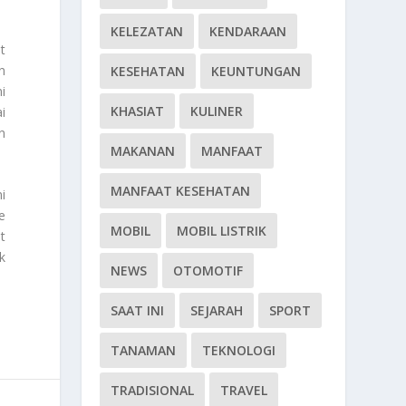
KELEZATAN
KENDARAAN
t
n
KESEHATAN
KEUNTUNGAN
i
KHASIAT
KULINER
i
n
MAKANAN
MANFAAT
MANFAAT KESEHATAN
i
e
MOBIL
MOBIL LISTRIK
t
k
NEWS
OTOMOTIF
SAAT INI
SEJARAH
SPORT
TANAMAN
TEKNOLOGI
TRADISIONAL
TRAVEL