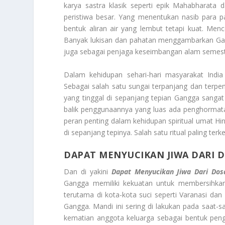
karya sastra klasik seperti epik Mahabharata 
peristiwa besar. Yang menentukan nasib para p
bentuk aliran air yang lembut tetapi kuat. Me
Banyak lukisan dan pahatan menggambarkan Gan
juga sebagai penjaga keseimbangan alam semest
Dalam kehidupan sehari-hari masyarakat Indi
Sebagai salah satu sungai terpanjang dan terpen
yang tinggal di sepanjang tepian Gangga sanga
balik penggunaannya yang luas ada penghormata
peran penting dalam kehidupan spiritual umat Hin
di sepanjang tepinya. Salah satu ritual paling ter
DAPAT MENYUCIKAN JIWA DARI
Dan di yakini
Dapat Menyucikan Jiwa Dari Do
Gangga memiliki kekuatan untuk membersihkan 
terutama di kota-kota suci seperti Varanasi da
Gangga. Mandi ini sering di lakukan pada saat-s
kematian anggota keluarga sebagai bentuk peng