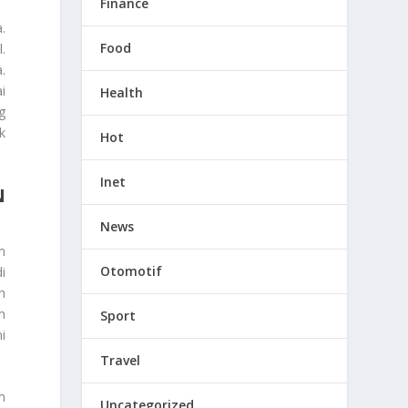
Finance
.
Food
.
.
i
Health
g
k
Hot
Inet
N
News
m
Otomotif
i
n
m
Sport
i
Travel
m
Uncategorized