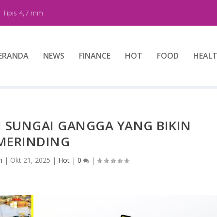
 Tipis 4,7 mm
ERANDA
NEWS
FINANCE
HOT
FOOD
HEAL
 SUNGAI GANGGA YANG BIKIN
MERINDING
n
|
Okt 21, 2025
|
Hot
|
0
|