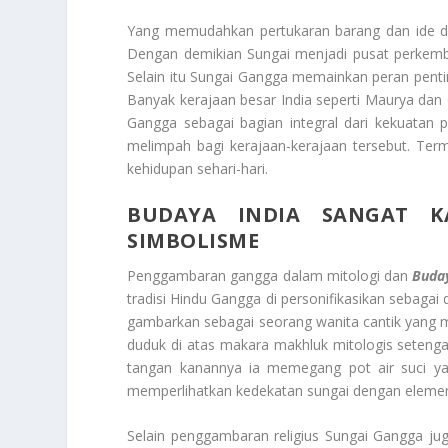
Yang memudahkan pertukaran barang dan ide di 
Dengan demikian Sungai menjadi pusat perkemba
Selain itu Sungai Gangga memainkan peran pent
Banyak kerajaan besar India seperti Maurya dan
Gangga sebagai bagian integral dari kekuatan 
melimpah bagi kerajaan-kerajaan tersebut. Term
kehidupan sehari-hari.
BUDAYA INDIA SANGAT K
SIMBOLISME
Penggambaran gangga dalam mitologi dan
Buday
tradisi Hindu Gangga di personifikasikan sebag
gambarkan sebagai seorang wanita cantik yang 
duduk di atas makara makhluk mitologis seteng
tangan kanannya ia memegang pot air suci y
memperlihatkan kedekatan sungai dengan elemen 
Selain penggambaran religius Sungai Gangga jug