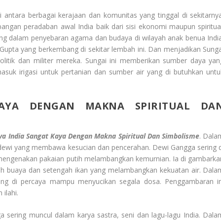
antara berbagai kerajaan dan komunitas yang tinggal di sekitarnya
ngan peradaban awal India baik dari sisi ekonomi maupun spiritual
ing dalam penyebaran agama dan budaya di wilayah anak benua India
 Gupta yang berkembang di sekitar lembah ini. Dan menjadikan Sunga
politik dan militer mereka. Sungai ini memberikan sumber daya yan
asuk irigasi untuk pertanian dan sumber air yang di butuhkan untu
AYA DENGAN MAKNA SPIRITUAL DA
a India Sangat Kaya Dengan Makna Spiritual Dan Simbolisme
. Dala
ai dewi yang membawa kesucian dan pencerahan. Dewi Gangga sering d
mengenakan pakaian putih melambangkan kemurnian. Ia di gambarka
ah buaya dan setengah ikan yang melambangkan kekuatan air. Dala
ang di percaya mampu menyucikan segala dosa. Penggambaran in
ilahi.
a sering muncul dalam karya sastra, seni dan lagu-lagu India. Dala