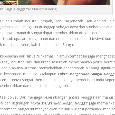
an Sungai Gangga Yang Bikin Merinding
 Oleh Limbah Industri, Sampah, Dan Sisa Jenazah. Dan Menjadi Sala
i umat Hindu sungai ini di anggap sebagai dewi dan sumber kehidupa
aya bahwa mandi di Sungai dapat membersihkan dosa-dosa. Dan setia
i. Untuk upacara keagamaan dan ritual spiritual seperti festival Kumb
ah meninggal seringkali di sebarkan ke Sungai.
bebasan dari siklus reinkarnasi. Namun tempat ini juga menghadap
lasi, industrialisasi dan urbanisasi telah menyebabkan polusi berat d
a dan sisa-sisa kremasi menyebabkan pencemaran air yang signifikan
dan kesehatan manusia. Walaupun
Fakta Mengerikan Sungai Gangg
encemarannya sangat memprihatinkan. Upaya pemerintah India sepert
embersihkan dan melestarikan sungai ini.
tasi polusi. Dan menjaga keseimbangan antara penggunaan manusi
tual dan lingkungan
Fakta Mengerikan Sungai Gangga
juga memainka
tempat. Sungai ini menyediakan air untuk irigasi pertanian, menjad
an orang yang tinggal di daerah alirannya. Daerah sekitar Sunga