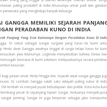
rtanian paling produktif di India khususnya untuk padi dan gandum
an pariwisata yang menghidupi banyak keluarga.
AI GANGGA
MEMILIKI SEJARAH PANJAN
NGAN PERADABAN KUNO DI INDIA
arah Panjang Yang Erat Kaitannya Dengan Peradaban Kuno Di Indi
gga. Di sebut sebagai sungai surgawi yang turun ke bumi untu
Hindu dewi Gangga awalnya tinggal di surga tetapi turun ke bumi
mensucikan jiwa leluhurnya. Legenda menyebutkan bahwa Dewa Siw
 mencegah bencana di bumi sebelum melepaskannya secara perlahan
simbol kesucian.
al bagi jutaan umat Hindu hingga kini. Sejarah awal sungai gangga jug
sia. Di Lembah Gangga salah satu wilayah paling subur di India
 SM lembah ini menjadi pusat kebudayaan dan politik. Kota-kota kun
erkembang pesat di sepanjang tepian Sungai. Keduanya menjadi pusa
ngat penting. Sungai ini juga berperan sebagai jalur transportas