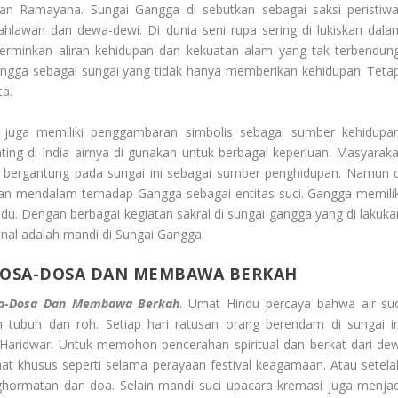
dan Ramayana. Sungai Gangga di sebutkan sebagai saksi peristiwa
ahlawan dan dewa-dewi. Di dunia seni rupa sering di lukiskan dala
ncerminkan aliran kehidupan dan kekuatan alam yang tak terbendung
gga sebagai sungai yang tidak hanya memberikan kehidupan. Tetap
a.
a juga memiliki penggambaran simbolis sebagai sumber kehidupan
ting di India airnya di gunakan untuk berbagai keperluan. Masyaraka
t bergantung pada sungai ini sebagai sumber penghidupan. Namun d
n mendalam terhadap Gangga sebagai entitas suci. Gangga memilik
du. Dengan berbagai kegiatan sakral di sungai gangga yang di lakuka
kenal adalah mandi di Sungai Gangga.
 DOSA-DOSA DAN MEMBAWA BERKAH
sa-Dosa Dan Membawa Berkah
. Umat Hindu percaya bahwa air suc
tubuh dan roh. Setiap hari ratusan orang berendam di sungai in
n Haridwar. Untuk memohon pencerahan spiritual dan berkat dari dew
aat khusus seperti selama perayaan festival keagamaan. Atau setela
hormatan dan doa. Selain mandi suci upacara kremasi juga menjad