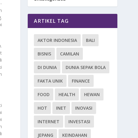
-
m
.
ARTIKEL TAG
i
AKTOR INDONESIA
BALI
.
t
BISNIS
CAMILAN
i
i
DI DUNIA
DUNIA SEPAK BOLA
n
FAKTA UNIK
FINANCE
FOOD
HEALTH
HEWAN
i
HOT
INET
INOVASI
i
i
INTERNET
INVESTASI
h
i
JEPANG
KEINDAHAN