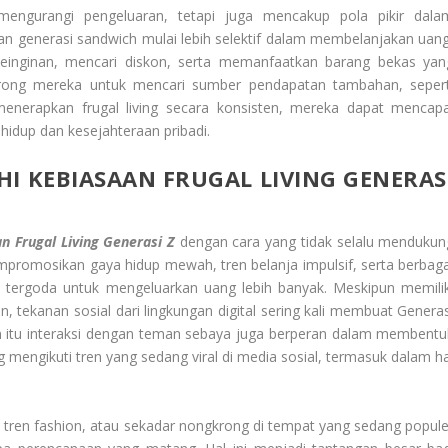
s mengurangi pengeluaran, tetapi juga mencakup pola pikir dala
an generasi sandwich mulai lebih selektif dalam membelanjakan uang
einginan, mencari diskon, serta memanfaatkan barang bekas yan
orong mereka untuk mencari sumber pendapatan tambahan, sepert
n menerapkan frugal living secara konsisten, mereka dapat mencapa
 hidup dan kesejahteraan pribadi.
I KEBIASAAN FRUGAL LIVING GENERAS
 Frugal Living Generasi Z
dengan cara yang tidak selalu mendukun
promosikan gaya hidup mewah, tren belanja impulsif, serta berbaga
 tergoda untuk mengeluarkan uang lebih banyak. Meskipun memilik
 tekanan sosial dari lingkungan digital sering kali membuat Generas
in itu interaksi dengan teman sebaya juga berperan dalam membentu
 mengikuti tren yang sedang viral di media sosial, termasuk dalam ha
 tren fashion, atau sekadar nongkrong di tempat yang sedang popule