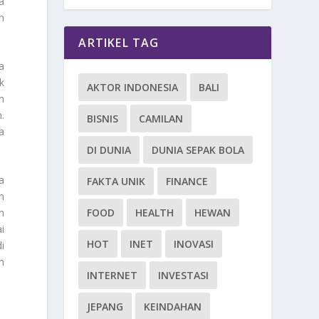
a
n
ARTIKEL TAG
a
k
AKTOR INDONESIA
BALI
n
.
BISNIS
CAMILAN
a
DI DUNIA
DUNIA SEPAK BOLA
a
FAKTA UNIK
FINANCE
n
FOOD
HEALTH
HEWAN
n
i
HOT
INET
INOVASI
i
n
INTERNET
INVESTASI
JEPANG
KEINDAHAN