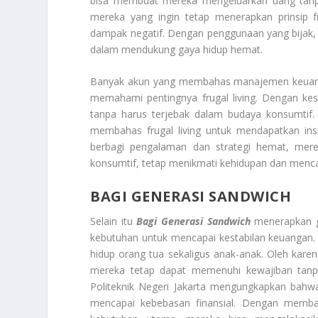
bisa membuat mereka mengeluarkan uang tanpa
mereka yang ingin tetap menerapkan prinsip f
dampak negatif. Dengan penggunaan yang bijak, 
dalam mendukung gaya hidup hemat.
Banyak akun yang membahas manajemen keuangan
memahami pentingnya frugal living. Dengan kes
tanpa harus terjebak dalam budaya konsumtif.
membahas frugal living untuk mendapatkan insp
berbagi pengalaman dan strategi hemat, mer
konsumtif, tetap menikmati kehidupan dan mencap
BAGI GENERASI SANDWICH
Selain itu
Bagi Generasi Sandwich
menerapkan ga
kebutuhan untuk mencapai kestabilan keuangan.
hidup orang tua sekaligus anak-anak. Oleh kare
mereka tetap dapat memenuhi kewajiban tanpa
Politeknik Negeri Jakarta mengungkapkan bahwa
mencapai kebebasan finansial. Dengan membat