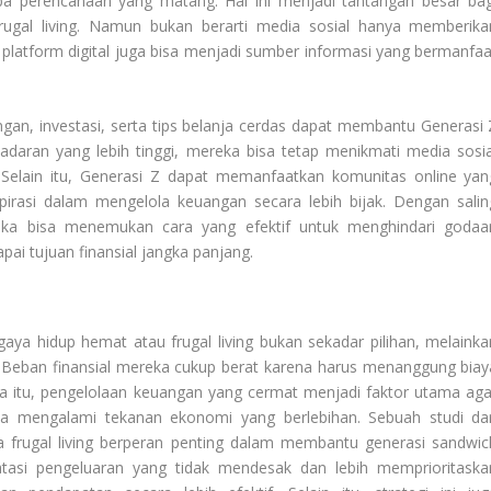
 perencanaan yang matang. Hal ini menjadi tantangan besar bag
rugal living. Namun bukan berarti media sosial hanya memberika
platform digital juga bisa menjadi sumber informasi yang bermanfaa
, investasi, serta tips belanja cerdas dapat membantu Generasi 
adaran yang lebih tinggi, mereka bisa tetap menikmati media sosia
 Selain itu, Generasi Z dapat memanfaatkan komunitas online yan
irasi dalam mengelola keuangan secara lebih bijak. Dengan salin
eka bisa menemukan cara yang efektif untuk menghindari godaa
ai tujuan finansial jangka panjang.
ya hidup hemat atau frugal living bukan sekadar pilihan, melainka
 Beban finansial mereka cukup berat karena harus menanggung biay
na itu, pengelolaan keuangan yang cermat menjadi faktor utama aga
 mengalami tekanan ekonomi yang berlebihan. Sebuah studi dar
 frugal living berperan penting dalam membantu generasi sandwic
asi pengeluaran yang tidak mendesak dan lebih memprioritaska