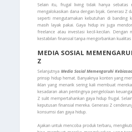
Selain itu, frugal living tidak hanya sebata
mengalokasikan dana dengan bijak. Generasi Z d
seperti mengutamakan kebutuhan di banding k
masih layak pakai. Gaya hidup ini juga mend
freelance atau investasi kecil-kecilan. Denga
kestabilan finansial tanpa mengorbankan kualitas
MEDIA SOSIAL MEMENGARUH
Z
Selanjutnya
Media Sosial Memengaruhi Kebiasaan
prinsip hidup hemat. Banyaknya konten yang mem
iklan yang menarik sering kali membuat mereka
kesadaran akan pentingnya pengelolaan keuangan,
Z sulit mempertahankan gaya hidup frugal. Sela
keputusan finansial mereka. Generasi Z cenderung
konsumsi dan gaya hidup.
Ajakan untuk mencoba produk terbaru, mengikuti