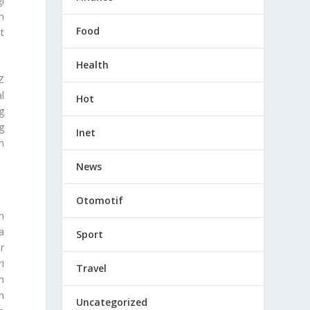
i
n
Food
t
Health
Z
l
Hot
g
g
Inet
n
News
Otomotif
n
a
Sport
r
i
Travel
h
n
Uncategorized