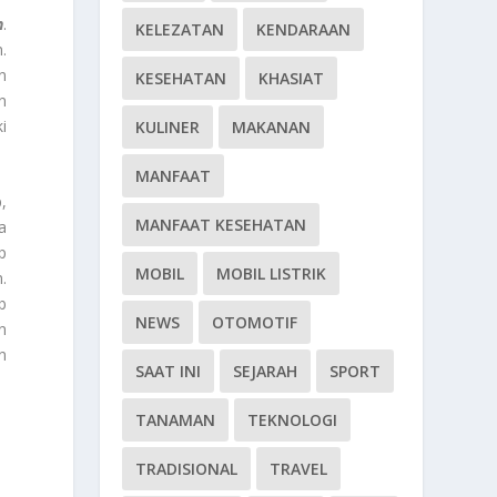
h
.
KELEZATAN
KENDARAAN
.
n
KESEHATAN
KHASIAT
n
i
KULINER
MAKANAN
MANFAAT
,
MANFAAT KESEHATAN
a
p
MOBIL
MOBIL LISTRIK
.
b
NEWS
OTOMOTIF
n
n
SAAT INI
SEJARAH
SPORT
TANAMAN
TEKNOLOGI
TRADISIONAL
TRAVEL