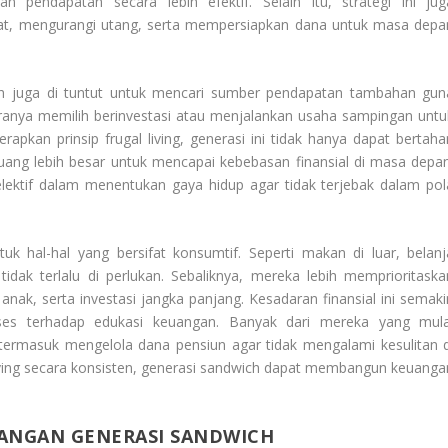
 pendapatan secara lebih efektif. Selain itu, strategi ini jug
at, mengurangi utang, serta mempersiapkan dana untuk masa depa
ch juga di tuntut untuk mencari sumber pendapatan tambahan gun
anya memilih berinvestasi atau menjalankan usaha sampingan untu
pkan prinsip frugal living, generasi ini tidak hanya dapat bertaha
eluang lebih besar untuk mencapai kebebasan finansial di masa depan
selektif dalam menentukan gaya hidup agar tidak terjebak dalam pol
 hal-hal yang bersifat konsumtif. Seperti makan di luar, belanj
tidak terlalu di perlukan. Sebaliknya, mereka lebih memprioritaska
nak, serta investasi jangka panjang. Kesadaran finansial ini semaki
ses terhadap edukasi keuangan. Banyak dari mereka yang mula
rmasuk mengelola dana pensiun agar tidak mengalami kesulitan d
living secara konsisten, generasi sandwich dapat membangun keuanga
TANGAN GENERASI SANDWICH