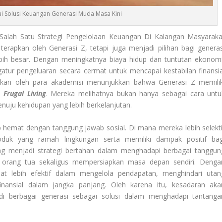
ai Solusi Keuangan Generasi Muda Masa Kini
alah Satu Strategi Pengelolaan Keuangan Di Kalangan Masyaraka
terapkan oleh Generasi Z, tetapi juga menjadi pilihan bagi generas
bih besar. Dengan meningkatnya biaya hidup dan tuntutan ekonomi
tur pengeluaran secara cermat untuk mencapai kestabilan finansia
kukan oleh para akademisi menunjukkan bahwa Generasi Z memilik
p
Frugal Living
. Mereka melihatnya bukan hanya sebagai cara untu
nuju kehidupan yang lebih berkelanjutan.
p hemat dengan tanggung jawab sosial. Di mana mereka lebih selekti
duk yang ramah lingkungan serta memiliki dampak positif bag
ving menjadi strategi bertahan dalam menghadapi berbagai tanggun
n orang tua sekaligus mempersiapkan masa depan sendiri. Denga
t lebih efektif dalam mengelola pendapatan, menghindari utan
finansial dalam jangka panjang. Oleh karena itu, kesadaran aka
 di berbagai generasi sebagai solusi dalam menghadapi tantanga