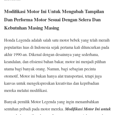
Modifikasi Motor Ini Untuk Mengubah Tampilan
Dan Performa Motor Sesuai Dengan Selera Dan
Kebutuhan Masing Masing
Honda Legenda adalah salah satu motor bebek yang telah meraih
popularitas luas di Indonesia sejak pertama kali diluncurkan pada
akhir 1990-an. Dikenal dengan desainnya yang sederhana,
keandalan, dan efisiensi bahan bakar, motor ini menjadi pilihan
utama bagi banyak orang. Namun, bagi sebagian pecinta
otomotif, Motor ini bukan hanya alat transportasi, tetapi juga
kanvas untuk mengekspresikan kreativitas dan kepribadian
mereka melalui modifikasi.
Banyak pemilik Motor Legenda yang ingin menambahkan
sentuhan pribadi pada motor mereka.
Modifikasi Motor Ini untuk