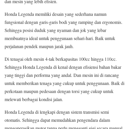
dan mesin yang lebih efisien.
Honda Legenda memiliki desain yang sederhana namun
fungsional dengan garis-garis bodi yang ramping dan ergonomis.
Sehingga posisi duduk yang nyaman dan jok yang lebar
membuatnya ideal untuk penggunaan sehari-hari. Baik untuk
perjalanan pendek maupun jarak jauh.
Di tenagai oleh mesin 4-tak berkapasitas 100cc hingga 110cc.
Sehingga Honda Legenda di kenal dengan efisiensi bahan bakar
yang tinggi dan performa yang andal. Dan mesin ini di rancang
untuk memberikan tenaga yang cukup untuk penggunaan. Baik di
perkotaan maupun pedesaan dengan torsi yang cukup untuk
melewati berbagai kondisi jalan.
Honda Legenda di lengkapi dengan sistem transmisi semi
otomatis. Sehingga dapat memudahkan pengendara dalam
mengoperasikan motor tanpa perlu mengganti gigi secara manual.