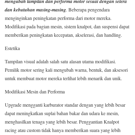
mengubah tampilan dan performa motor sesuai dengan selera
dan kebutuhan masing-masing
. Beberapa pengendara
menginginkan peningkatan performa dari motor mereka.
Modifikasi pada bagian mesin, sistem knalpot, dan suspensi dapat
memberikan peningkatan kecepatan, akselerasi, dan handling.
Estetika
Tampilan visual adalah salah satu alasan utama modifikasi.
Pemilik motor sering kali mengubah warna, bentuk, dan aksesori
untuk membuat motor mereka terlihat lebih menarik dan unik.
Modifikasi Mesin dan Performa
Upgrade mengganti karburator standar dengan yang lebih besar
dapat meningkatkan suplai bahan bakar dan udara ke mesin,
menghasilkan tenaga yang lebih besar. Penggantian Knalpot
racing atau custom tidak hanya memberikan suara yang lebih