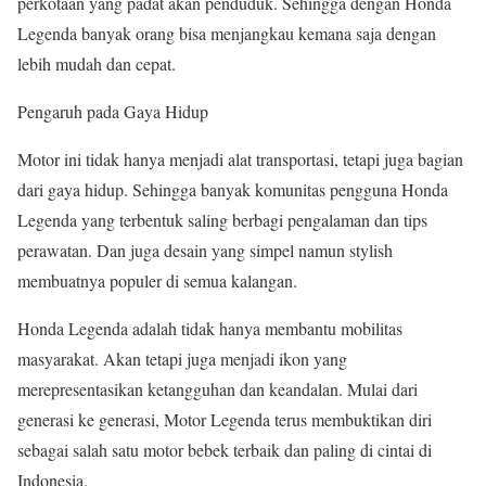
perkotaan yang padat akan penduduk. Sehingga dengan Honda
Legenda banyak orang bisa menjangkau kemana saja dengan
lebih mudah dan cepat.
Pengaruh pada Gaya Hidup
Motor ini tidak hanya menjadi alat transportasi, tetapi juga bagian
dari gaya hidup. Sehingga banyak komunitas pengguna Honda
Legenda yang terbentuk saling berbagi pengalaman dan tips
perawatan. Dan juga desain yang simpel namun stylish
membuatnya populer di semua kalangan.
Honda Legenda adalah tidak hanya membantu mobilitas
masyarakat. Akan tetapi juga menjadi ikon yang
merepresentasikan ketangguhan dan keandalan. Mulai dari
generasi ke generasi, Motor Legenda terus membuktikan diri
sebagai salah satu motor bebek terbaik dan paling di cintai di
Indonesia.