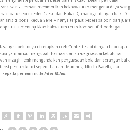
rus menghadapi perubahan besar dalam skuad. Dalam penjualan
 Paris Saint-Germain menimbulkan kekhawatiran mengenai daya sain
main baru seperti Edin Dzeko dan Hakan Çalhanoglu dengan baik. Di
 finis di posisi kedua Serie A hanya terpaut beberapa poin dari juara
l Coppa Italia menunjukkan bahwa tim tetap kompetitif di berbagai
 yang sebelumnya di terapkan oleh Conte, tetapi dengan beberapa
s taktisnya mampu mengubah formasi dan strategi sesuai kebutuhan
awah Inzaghi lebih mengandalkan penguasaan bola dan serangan balik
nsi pemain kunci seperti Lautaro Martinez, Nicolo Barella, dan
aan kepada pemain muda
Inter Milan
.