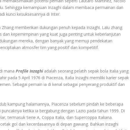
sil memaksimalkan potensi pemain seperti Lautaro Martinez, Nicolo
oglu. Sehingga kemampuan Inzaghi dalam membaca permainan dan
di kunci kesuksesannya di Inter.
n Zhang memberikan dukungan penuh kepada Inzaghi. Lalu zhang
as dan kepemimpinan yang kuat juga penting untuk keberlanjutan
 dukungan mereka, dengan banyak yang memuji pendekatan
nciptakan atmosfer tim yang positif dan kompetitif.
 di mana
Profile Inzaghi
adalah seorang pelatih sepak bola Italia yang
lahir pada 5 April 1976 di Piacenza, Italia Inzaghi memiliki karier sepak
emen. Sebagai pemain ia di kenal sebagai penyerang produktif dan
i klub kampung halamannya, Piacenza sebelum pindah ke beberapa
pai puncaknya ketika ia bergabung dengan Lazio pada tahun 1999. Di
ar, termasuk Serie A, Coppa Italia, dan Supercoppa Italiana.
etak gol dan kecerdasannya di depan gawang. Bahkan inzaghi