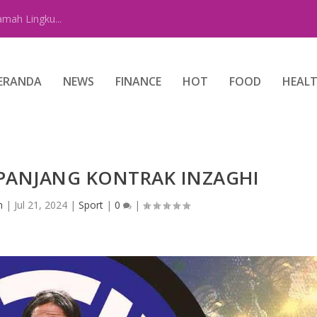
amah Lingku...
ERANDA
NEWS
FINANCE
HOT
FOOD
HEAL
RPANJANG KONTRAK INZAGHI
n
|
Jul 21, 2024
|
Sport
|
0
|