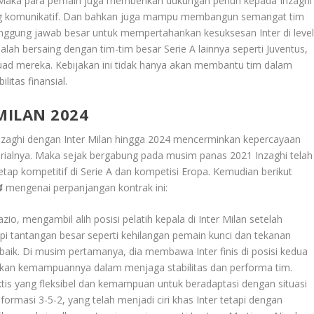
b. Maka para pemain juga memberikan dukungan penuh kepada Inzaghi
g komunikatif. Dan bahkan juga mampu membangun semangat tim
 tanggung jawab besar untuk mempertahankan kesuksesan Inter di leve
ah bersaing dengan tim-tim besar Serie A lainnya seperti Juventus,
uad mereka. Kebijakan ini tidak hanya akan membantu tim dalam
itas finansial.
MILAN 2024
nzaghi dengan Inter Milan hingga 2024 mencerminkan kepercayaan
ialnya. Maka sejak bergabung pada musim panas 2021 Inzaghi telah
ap kompetitif di Serie A dan kompetisi Eropa. Kemudian berikut
4
mengenai perpanjangan kontrak ini:
io, mengambil alih posisi pelatih kepala di Inter Milan setelah
i tantangan besar seperti kehilangan pemain kunci dan tekanan
 baik. Di musim pertamanya, dia membawa Inter finis di posisi kedua
ukkan kemampuannya dalam menjaga stabilitas dan performa tim.
tis yang fleksibel dan kemampuan untuk beradaptasi dengan situasi
rmasi 3-5-2, yang telah menjadi ciri khas Inter tetapi dengan