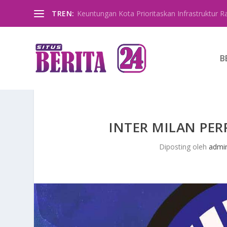
TREN:
Keuntungan Kota Prioritaskan Infrastruktur R
B
INTER MILAN PE
Diposting oleh
admi