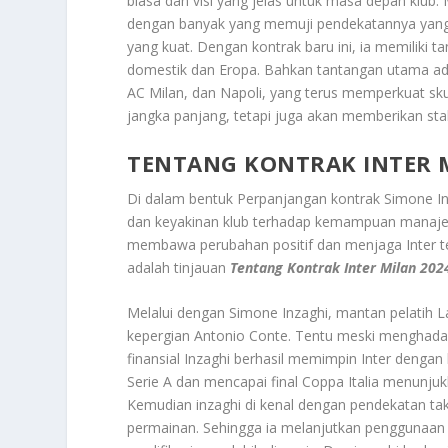
biasa dan visi yang jelas untuk masa depan klu
dengan banyak yang memuji pendekatannya yan
yang kuat. Dengan kontrak baru ini, ia memiliki
domestik dan Eropa. Bahkan tantangan utama adal
AC Milan, dan Napoli, yang terus memperkuat sk
jangka panjang, tetapi juga akan memberikan stabil
TENTANG KONTRAK INTER 
Di dalam bentuk Perpanjangan kontrak Simone I
dan keyakinan klub terhadap kemampuan manajer
membawa perubahan positif dan menjaga Inter tet
adalah tinjauan
Tentang Kontrak Inter Milan 202
Melalui dengan Simone Inzaghi, mantan pelatih Laz
kepergian Antonio Conte. Tentu meski menghadap
finansial Inzaghi berhasil memimpin Inter dengan
Serie A dan mencapai final Coppa Italia menunj
Kemudian inzaghi di kenal dengan pendekatan tak
permainan. Sehingga ia melanjutkan penggunaan fo