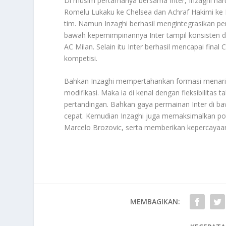
Di musim pertamanya bersama Inter, Inzaghi ha
Romelu Lukaku ke Chelsea dan Achraf Hakimi ke
tim. Namun Inzaghi berhasil mengintegrasikan pe
bawah kepemimpinannya Inter tampil konsisten dan
AC Milan. Selain itu Inter berhasil mencapai fina
kompetisi.
Bahkan Inzaghi mempertahankan formasi menarik
modifikasi. Maka ia di kenal dengan fleksibilita
pertandingan. Bahkan gaya permainan Inter di b
cepat. Kemudian Inzaghi juga memaksimalkan pote
Marcelo Brozovic, serta memberikan kepercay
MEMBAGIKAN: