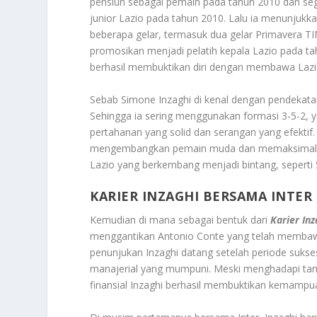
pensiun sebagai pemain pada tahun 2010 dan seger
junior Lazio pada tahun 2010. Lalu ia menunju
beberapa gelar, termasuk dua gelar Primavera TI
promosikan menjadi pelatih kepala Lazio pada tah
berhasil membuktikan diri dengan membawa Lazio 
Sebab Simone Inzaghi di kenal dengan pendekata
Sehingga ia sering menggunakan formasi 3-5-2,
pertahanan yang solid dan serangan yang efekti
mengembangkan pemain muda dan memaksimalka
Lazio yang berkembang menjadi bintang, seperti S
KARIER INZAGHI BERSAMA INTER
Kemudian di mana sebagai bentuk dari
Karier In
menggantikan Antonio Conte yang telah membawa 
penunjukan Inzaghi datang setelah periode suks
manajerial yang mumpuni. Meski menghadapi tant
finansial Inzaghi berhasil membuktikan kemampu