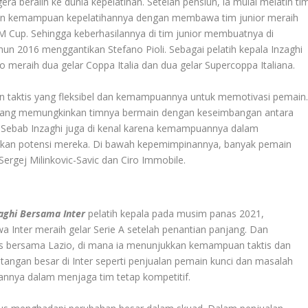
a beralih ke dunia kepelatihan. Setelah pensiun, ia mulai melatih ti
kkan kemampuan kepelatihannya dengan membawa tim junior meraih
M Cup. Sehingga keberhasilannya di tim junior membuatnya di
un 2016 menggantikan Stefano Pioli. Sebagai pelatih kepala Inzaghi
meraih dua gelar Coppa Italia dan dua gelar Supercoppa Italiana.
n taktis yang fleksibel dan kemampuannya untuk memotivasi pemain
 yang memungkinkan timnya bermain dengan keseimbangan antara
f. Sebab Inzaghi juga di kenal karena kemampuannya dalam
n potensi mereka. Di bawah kepemimpinannya, banyak pemain
ergej Milinkovic-Savic dan Ciro Immobile.
zaghi Bersama Inter
pelatih kepala pada musim panas 2021,
Inter meraih gelar Serie A setelah penantian panjang. Dan
es bersama Lazio, di mana ia menunjukkan kemampuan taktis dan
angan besar di Inter seperti penjualan pemain kunci dan masalah
annya dalam menjaga tim tetap kompetitif.