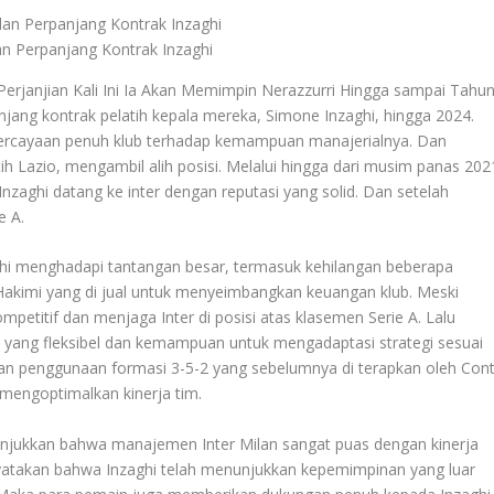
lan Perpanjang Kontrak Inzaghi
erjanjian Kali Ini Ia Akan Memimpin Nerazzurri Hingga sampai Tahu
ang kontrak pelatih kepala mereka, Simone Inzaghi, hingga 2024.
ercayaan penuh klub terhadap kemampuan manajerialnya. Dan
h Lazio, mengambil alih posisi. Melalui hingga dari musim panas 202
nzaghi datang ke inter dengan reputasi yang solid. Dan setelah
e A.
hi menghadapi tantangan besar, termasuk kehilangan beberapa
Hakimi yang di jual untuk menyeimbangkan keuangan klub. Meski
petitif dan menjaga Inter di posisi atas klasemen Serie A. Lalu
s yang fleksibel dan kemampuan untuk mengadaptasi strategi sesuai
tkan penggunaan formasi 3-5-2 yang sebelumnya di terapkan oleh Cont
mengoptimalkan kinerja tim.
jukkan bahwa manajemen Inter Milan sangat puas dengan kinerja
nyatakan bahwa Inzaghi telah menunjukkan kepemimpinan yang luar