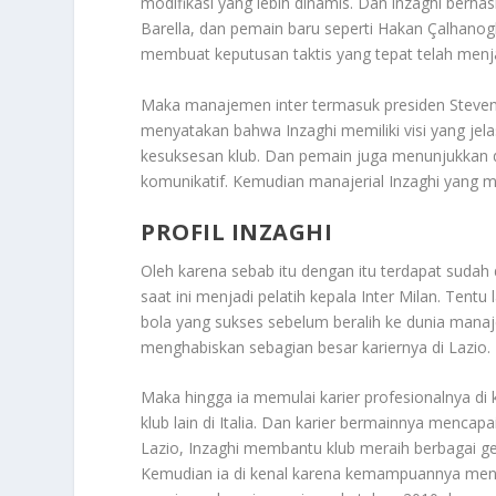
modifikasi yang lebih dinamis. Dan inzaghi berha
Barella, dan pemain baru seperti Hakan Çalhan
membuat keputusan taktis yang tepat telah menja
Maka manajemen inter termasuk presiden Steve
menyatakan bahwa Inzaghi memiliki visi yang jel
kesuksesan klub. Dan pemain juga menunjukkan
komunikatif. Kemudian manajerial Inzaghi yang me
PROFIL INZAGHI
Oleh karena sebab itu dengan itu terdapat sudah
saat ini menjadi pelatih kepala Inter Milan. Tentu 
bola yang sukses sebelum beralih ke dunia manaj
menghabiskan sebagian besar kariernya di Lazio.
Maka hingga ia memulai karier profesionalnya d
klub lain di Italia. Dan karier bermainnya menca
Lazio, Inzaghi membantu klub meraih berbagai gel
Kemudian ia di kenal karena kemampuannya menc