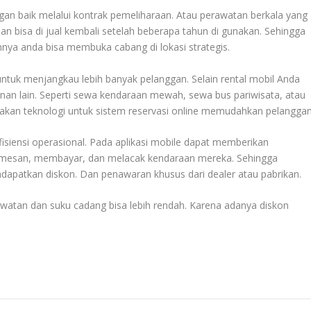
ngan baik melalui kontrak pemeliharaan. Atau perawatan berkala yang
an bisa di jual kembali setelah beberapa tahun di gunakan. Sehingga
nya anda bisa membuka cabang di lokasi strategis.
 untuk menjangkau lebih banyak pelanggan. Selain rental mobil Anda
an lain. Seperti sewa kendaraan mewah, sewa bus pariwisata, atau
kan teknologi untuk sistem reservasi online memudahkan pelanggan
iensi operasional. Pada aplikasi mobile dapat memberikan
mesan, membayar, dan melacak kendaraan mereka. Sehingga
apatkan diskon. Dan penawaran khusus dari dealer atau pabrikan.
atan dan suku cadang bisa lebih rendah. Karena adanya diskon