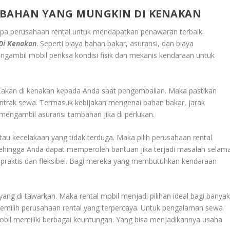
MBAHAN YANG MUNGKIN DI KENAKAN
rapa perusahaan rental untuk mendapatkan penawaran terbaik.
Di Kenakan
. Seperti biaya bahan bakar, asuransi, dan biaya
gambil mobil periksa kondisi fisik dan mekanis kendaraan untuk
 akan di kenakan kepada Anda saat pengembalian. Maka pastikan
rak sewa. Termasuk kebijakan mengenai bahan bakar, jarak
mengambil asuransi tambahan jika di perlukan.
atau kecelakaan yang tidak terduga. Maka pilih perusahaan rental
Sehingga Anda dapat memperoleh bantuan jika terjadi masalah selam
praktis dan fleksibel. Bagi mereka yang membutuhkan kendaraan
ang di tawarkan. Maka rental mobil menjadi pilihan ideal bagi banya
memilih perusahaan rental yang terpercaya. Untuk pengalaman sewa
obil memiliki berbagai keuntungan. Yang bisa menjadikannya usaha