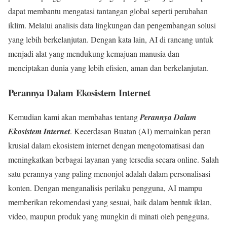
dapat membantu mengatasi tantangan global seperti perubahan
iklim. Melalui analisis data lingkungan dan pengembangan solusi
yang lebih berkelanjutan. Dengan kata lain, AI di rancang untuk
menjadi alat yang mendukung kemajuan manusia dan
menciptakan dunia yang lebih efisien, aman dan berkelanjutan.
Perannya Dalam Ekosistem Internet
Kemudian kami akan membahas tentang
Perannya Dalam
Ekosistem Internet
. Kecerdasan Buatan (AI) memainkan peran
krusial dalam ekosistem internet dengan mengotomatisasi dan
meningkatkan berbagai layanan yang tersedia secara online. Salah
satu perannya yang paling menonjol adalah dalam personalisasi
konten. Dengan menganalisis perilaku pengguna, AI mampu
memberikan rekomendasi yang sesuai, baik dalam bentuk iklan,
video, maupun produk yang mungkin di minati oleh pengguna.