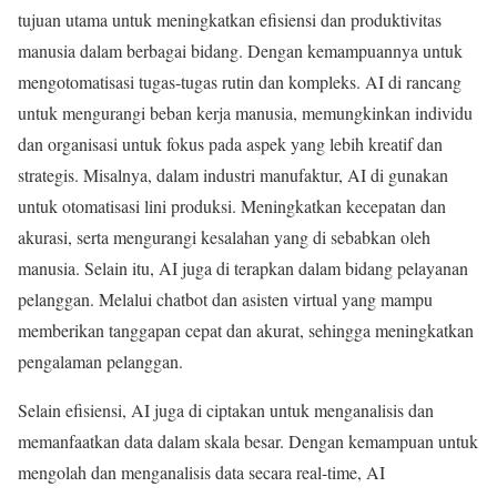
tujuan utama untuk meningkatkan efisiensi dan produktivitas
manusia dalam berbagai bidang. Dengan kemampuannya untuk
mengotomatisasi tugas-tugas rutin dan kompleks. AI di rancang
untuk mengurangi beban kerja manusia, memungkinkan individu
dan organisasi untuk fokus pada aspek yang lebih kreatif dan
strategis. Misalnya, dalam industri manufaktur, AI di gunakan
untuk otomatisasi lini produksi. Meningkatkan kecepatan dan
akurasi, serta mengurangi kesalahan yang di sebabkan oleh
manusia. Selain itu, AI juga di terapkan dalam bidang pelayanan
pelanggan. Melalui chatbot dan asisten virtual yang mampu
memberikan tanggapan cepat dan akurat, sehingga meningkatkan
pengalaman pelanggan.
Selain efisiensi, AI juga di ciptakan untuk menganalisis dan
memanfaatkan data dalam skala besar. Dengan kemampuan untuk
mengolah dan menganalisis data secara real-time, AI