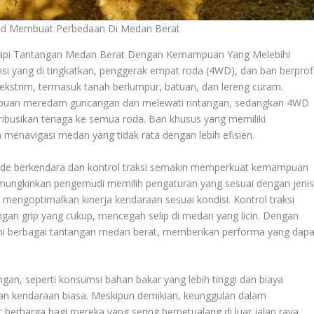
ad Membuat Perbedaan Di Medan Berat
pi Tantangan Medan Berat Dengan Kemampuan Yang Melebihi
ensi yang di tingkatkan, penggerak empat roda (4WD), dan ban berprofi
si ekstrim, termasuk tanah berlumpur, batuan, dan lereng curam.
mpuan meredam guncangan dan melewati rintangan, sedangkan 4WD
ibusikan tenaga ke semua roda. Ban khusus yang memiliki
menavigasi medan yang tidak rata dengan lebih efisien.
ode berkendara dan kontrol traksi semakin memperkuat kemampuan
mungkinkan pengemudi memilih pengaturan yang sesuai dengan jeni
g mengoptimalkan kinerja kendaraan sesuai kondisi. Kontrol traksi
an grip yang cukup, mencegah selip di medan yang licin. Dengan
ani berbagai tantangan medan berat, memberikan performa yang dapa
gan, seperti konsumsi bahan bakar yang lebih tinggi dan biaya
an kendaraan biasa. Meskipun demikian, keunggulan dalam
harga bagi mereka yang sering berpetualang di luar jalan raya.