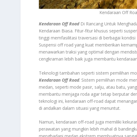
Kendaraan Off Ro
Kendaraan Off Road
Di Rancang Untuk Menghada
Kendaraan Biasa. Fitur-fitur khusus seperti susp
tinggi memfasilitasi traversasi di berbagai kondi
Suspensi off road yang kuat memberikan kema
menawarkan traksi yang optimal dengan mendistr
cengkraman lebih baik juga membantu kendaraan 
Teknologi tambahan seperti sistem pemilihan m
Kendaraan Off Road
. Sistem pemilihan mode me
medan, seperti mode pasir, salju, atau batu, yan
membantu menjaga roda agar tetap berputar deng
teknologi ini, kendaraan off-road dapat menang
di andalkan dalam situasi yang menuntut.
Namun, kendaraan off-road juga memiliki kekuran
perawatan yang mungkin lebih mahal di bandingk
menghadapi medan ekstrem membuatnya sangat ber