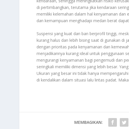
kendaraan, sehingga meningkatkan risiko kerusak
di pertimbangkan, terutama jika kendaraan sering d
memiliki kelemahan dalam hal kenyamanan dan efi
dan kemampuan menghadapi medan berat dapat
Suspensi yang kuat dan ban berprofil tinggi, me
kurang halus dan lebih bising saat di gunakan di j
dengan prioritas pada kenyamanan dan kemewahan.
menjadikannya kurang ideal untuk penggunaan seha
mengurangi kenyamanan bagi pengemudi dan penu
seringkali memiliki dimensi yang lebih besar. Yan
Ukuran yang besar ini tidak hanya mempengaruhi p
di kendalikan dalam situasi lalu lintas padat. Ma
MEMBAGIKAN: