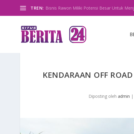
TREN:
Bisnis Rawon Miliki Potensi Besar Untuk Menja
B
KENDARAAN OFF ROAD
Diposting oleh
admin