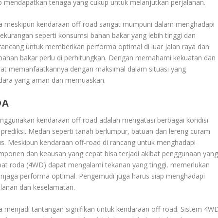
tap mendapatkan tenaga yang cukup untuk melanjutkan perjalanan.
 meskipun kendaraan off-road sangat mumpuni dalam menghadapi
kurangan seperti konsumsi bahan bakar yang lebih tinggi dan
 rancang untuk memberikan performa optimal di luar jalan raya dan
i bahan bakar perlu di perhitungkan. Dengan memahami kekuatan dan
pat memanfaatkannya dengan maksimal dalam situasi yang
dara yang aman dan memuaskan.
DA
ggunakan kendaraan off-road adalah mengatasi berbagai kondisi
i prediksi. Medan seperti tanah berlumpur, batuan dan lereng curam
. Meskipun kendaraan off-road di rancang untuk menghadapi
 komponen dan keausan yang cepat bisa terjadi akibat penggunaan yan
mpat roda (4WD) dapat mengalami tekanan yang tinggi, memerlukan
enjaga performa optimal. Pengemudi juga harus siap menghadapi
alanan dan keselamatan.
a menjadi tantangan signifikan untuk kendaraan off-road. Sistem 4W