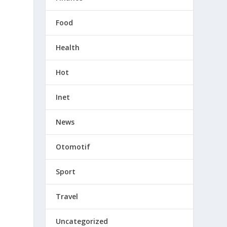
Food
Health
Hot
Inet
News
Otomotif
Sport
Travel
Uncategorized