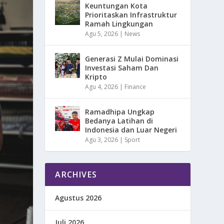
Keuntungan Kota
Prioritaskan Infrastruktur
Ramah Lingkungan
Agu 5, 2026
|
News
Generasi Z Mulai Dominasi
Investasi Saham Dan
Kripto
Agu 4, 2026
|
Finance
Ramadhipa Ungkap
Bedanya Latihan di
Indonesia dan Luar Negeri
Agu 3, 2026
|
Sport
ARCHIVES
Agustus 2026
Juli 2026