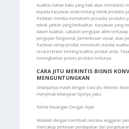
Kualitas bahan baku yang baik akan membantu mem
kepada karyawan anda tentang teknik produksi yan
Pastikan mereka memahami prosedur produksi ya
teknik jahitan yang berkualitas. Karyawan yang t
dalam kualitas. Lakukan pengujian akhir terhadap 
pengujian fungsional, pemeriksaan visual, atau pe
Pastikan setiap produk memenuhi standar kualita
secara teratur tentang kualitas produk anda. Tin
meningkatkan proses produksi tentunya.
CARA JITU MERINTIS BISNIS KON
MENGUNTUNGKAN
Selanjutnya masih dengan
Cara Jitu Merintis Bi
menyimak kelanjutan tipsnya yaitu:
Kelola Keuangan Dengan Bijak
Mulailah dengan membuat rencana anggaran yang r
mencakup perkiraan pendapatan dan pengeluaran.