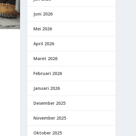
Juni 2026
Mei 2026
April 2026
Maret 2026
Februari 2026
Januari 2026
Desember 2025
November 2025
Oktober 2025