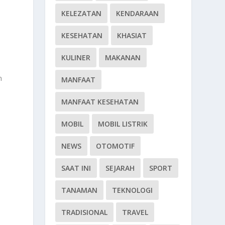
KELEZATAN
KENDARAAN
KESEHATAN
KHASIAT
KULINER
MAKANAN
n
MANFAAT
MANFAAT KESEHATAN
MOBIL
MOBIL LISTRIK
NEWS
OTOMOTIF
SAAT INI
SEJARAH
SPORT
TANAMAN
TEKNOLOGI
TRADISIONAL
TRAVEL