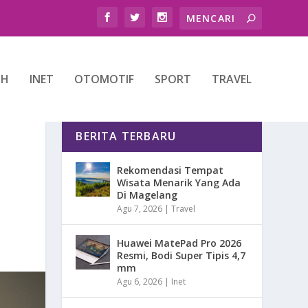
TH
INET
OTOMOTIF
SPORT
TRAVEL
BERITA TERBARU
Rekomendasi Tempat
Wisata Menarik Yang Ada
Di Magelang
Agu 7, 2026
|
Travel
Huawei MatePad Pro 2026
Resmi, Bodi Super Tipis 4,7
mm
Agu 6, 2026
|
Inet