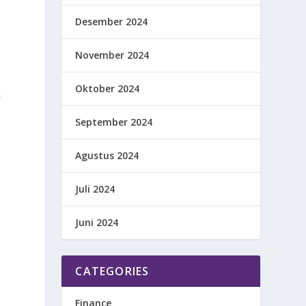
.
Desember 2024
November 2024
Oktober 2024
k
September 2024
Agustus 2024
Juli 2024
Juni 2024
I
CATEGORIES
Finance