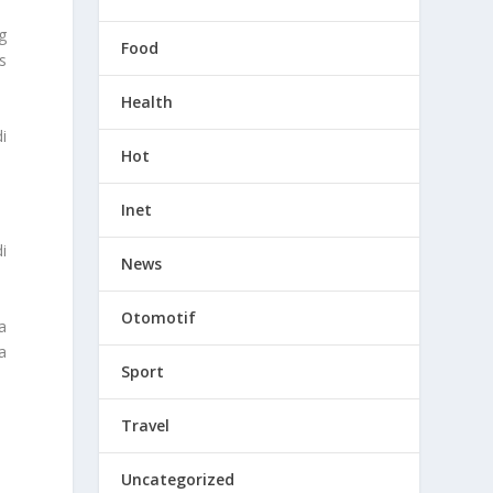
g
Food
s
Health
i
Hot
Inet
i
News
Otomotif
a
a
Sport
Travel
Uncategorized