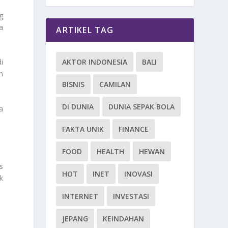
g
a
ARTIKEL TAG
AKTOR INDONESIA
BALI
i
n
BISNIS
CAMILAN
DI DUNIA
DUNIA SEPAK BOLA
a
FAKTA UNIK
FINANCE
FOOD
HEALTH
HEWAN
s
HOT
INET
INOVASI
k
INTERNET
INVESTASI
JEPANG
KEINDAHAN