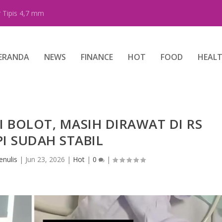
 Tipis 4,7 mm
ERANDA
NEWS
FINANCE
HOT
FOOD
HEAL
JI BOLOT, MASIH DIRAWAT DI RS
I SUDAH STABIL
enulis
|
Jun 23, 2026
|
Hot
|
0
|