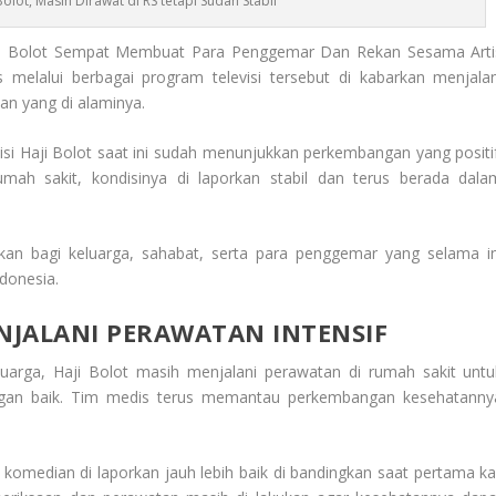
Bolot, Masih Dirawat di RS tetapi Sudah Stabil
i Bolot Sempat Membuat Para Penggemar Dan Rekan Sesama Arti
melalui berbagai program televisi tersebut di kabarkan menjalan
an yang di alaminya.
i Haji Bolot saat ini sudah menunjukkan perkembangan yang positif
mah sakit, kondisinya di laporkan stabil dan terus berada dala
kan bagi keluarga, sahabat, serta para penggemar yang selama in
ndonesia.
ENJALANI PERAWATAN INTENSIF
uarga, Haji Bolot masih menjalani perawatan di rumah sakit untu
ngan baik. Tim medis terus memantau perkembangan kesehatanny
komedian di laporkan jauh lebih baik di bandingkan saat pertama kal