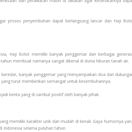
riksaan dan perawatan masih di lakukan agar kesehatannya dapa
gar proses penyembuhan dapat berlangsung lancar dan Haji Bolo
sia, Haji Bolot memiliki banyak penggemar dari berbagai generasi
-tahun membuat namanya sangat dikenal di dunia hiburan tanah air.
mulai beredar, banyak penggemar yang menyampaikan doa dan dukunga
artis yang turut memberikan semangat untuk kesembuhannya.
jadi berita yang di sambut positif oleh banyak pihak.
 yang memiliki karakter unik dan mudah di kenali. Gaya humornya yan
i Indonesia selama puluhan tahun.