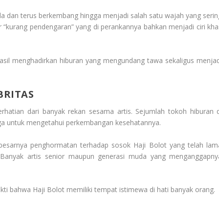
uda dan terus berkembang hingga menjadi salah satu wajah yang serin
r “kurang pendengaran” yang di perankannya bahkan menjadi ciri kha
rhasil menghadirkan hiburan yang mengundang tawa sekaligus menjad
BRITAS
rhatian dari banyak rekan sesama artis. Sejumlah tokoh hiburan d
arga untuk mengetahui perkembangan kesehatannya.
besarnya penghormatan terhadap sosok Haji Bolot yang telah lam
ir. Banyak artis senior maupun generasi muda yang menganggapny
ti bahwa Haji Bolot memiliki tempat istimewa di hati banyak orang.