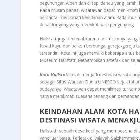
pegunungan Alpen dan di tepi danau yang jerni
Pada musim panas, wisatawan dapat menikmati hi
bersantai menikmati keindahan alam. Pada musim
desa dongeng yang memikat para pengunjung.
Hallstatt juga terkenal karena arsitekturnya yan
fasad kayu dan balkon berbunga, gereja-gereja t
tersendiri. Kota ini juga memiliki beberapa situ
Museum Hallstatt. Menampilkan artefak dari sej
Kota Hallstatt
telah menjadi destinasi wisata popu
sebagai Situs Warisan Dunia UNESCO sejak tahu
budayanya. Wisatawan dapat menikmati tur tamb
hanya menikmati suasana tenang dan pemandang
KEINDAHAN ALAM KOTA HA
DESTINASI WISATA MENAKJ
Hallstatt, sebuah desa kecil yang mempesona di t
yang luar biasa. Terletak di wilayah Salzkammergu