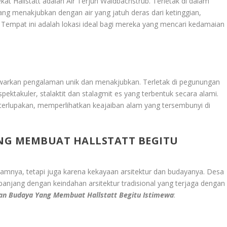
kat Hallstatt adalah Air Terjun Waldbachstrub. Terletak di dalam
ng menakjubkan dengan air yang jatuh deras dari ketinggian,
empat ini adalah lokasi ideal bagi mereka yang mencari kedamaian
nawarkan pengalaman unik dan menakjubkan. Terletak di pegunungan
ektakuler, stalaktit dan stalagmit es yang terbentuk secara alami.
terlupakan, memperlihatkan keajaiban alam yang tersembunyi di
NG MEMBUAT HALLSTATT BEGITU
alamnya, tetapi juga karena kekayaan arsitektur dan budayanya. Desa
njang dengan keindahan arsitektur tradisional yang terjaga dengan
Dan Budaya Yang Membuat Hallstatt Begitu Istimewa
: