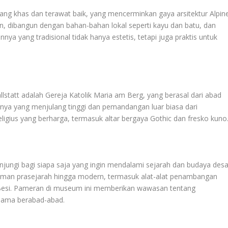
ang khas dan terawat baik, yang mencerminkan gaya arsitektur Alpine
un, dibangun dengan bahan-bahan lokal seperti kayu dan batu, dan
nya yang tradisional tidak hanya estetis, tetapi juga praktis untuk
llstatt adalah Gereja Katolik Maria am Berg, yang berasal dari abad
gnya yang menjulang tinggi dan pemandangan luar biasa dari
religius yang berharga, termasuk altar bergaya Gothic dan fresko kuno
njungi bagi siapa saja yang ingin mendalami sejarah dan budaya des
zaman prasejarah hingga modern, termasuk alat-alat penambangan
 Besi. Pameran di museum ini memberikan wawasan tentang
elama berabad-abad.