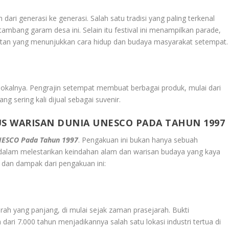
 dari generasi ke generasi. Salah satu tradisi yang paling terkenal
ambang garam desa ini. Selain itu festival ini menampilkan parade,
egiatan yang menunjukkan cara hidup dan budaya masyarakat setempat.
n lokalnya. Pengrajin setempat membuat berbagai produk, mulai dari
ng sering kali dijual sebagai suvenir.
TUS WARISAN DUNIA UNESCO PADA TAHUN 1997
UNESCO Pada Tahun 1997
. Pengakuan ini bukan hanya sebuah
 dalam melestarikan keindahan alam dan warisan budaya yang kaya
an dan dampak dari pengakuan ini:
arah yang panjang, di mulai sejak zaman prasejarah. Bukti
ri 7.000 tahun menjadikannya salah satu lokasi industri tertua di