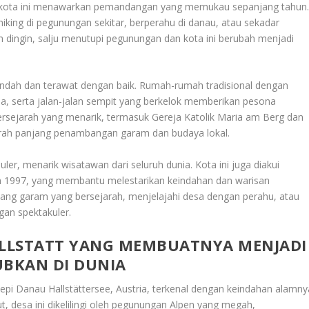
h, kota ini menawarkan pemandangan yang memukau sepanjang tahun
king di pegunungan sekitar, berperahu di danau, atau sekadar
 dingin, salju menutupi pegunungan dan kota ini berubah menjadi
g indah dan terawat dengan baik. Rumah-rumah tradisional dengan
ua, serta jalan-jalan sempit yang berkelok memberikan pesona
s bersejarah yang menarik, termasuk Gereja Katolik Maria am Berg dan
arah panjang penambangan garam dan budaya lokal.
ler, menarik wisatawan dari seluruh dunia. Kota ini juga diakui
n 1997, yang membantu melestarikan keindahan dan warisan
ang garam yang bersejarah, menjelajahi desa dengan perahu, atau
an spektakuler.
LLSTATT YANG MEMBUATNYA MENJADI
UBKAN DI DUNIA
epi Danau Hallstättersee, Austria, terkenal dengan keindahan alamny
t, desa ini dikelilingi oleh pegunungan Alpen yang megah,