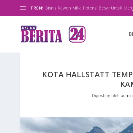
TREN:
Bisnis Rawon Miliki Potensi Besar Untuk Menja
B
KOTA HALLSTATT TEMP
KA
Diposting oleh
admin