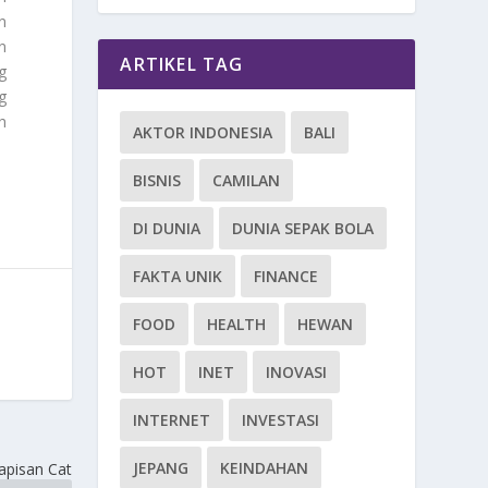
n
n
ARTIKEL TAG
g
g
h
AKTOR INDONESIA
BALI
BISNIS
CAMILAN
DI DUNIA
DUNIA SEPAK BOLA
FAKTA UNIK
FINANCE
FOOD
HEALTH
HEWAN
HOT
INET
INOVASI
INTERNET
INVESTASI
JEPANG
KEINDAHAN
apisan Cat