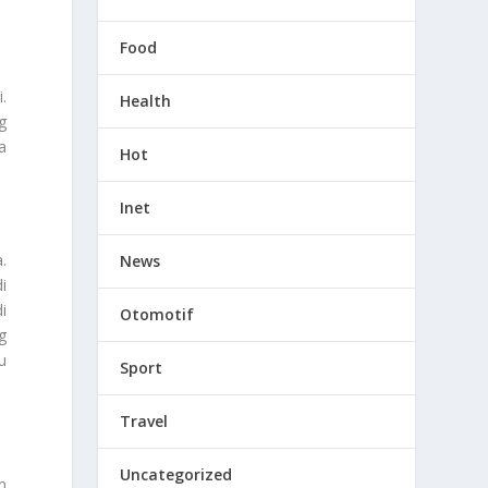
Food
.
Health
g
a
Hot
Inet
.
News
i
i
Otomotif
g
u
Sport
Travel
Uncategorized
n