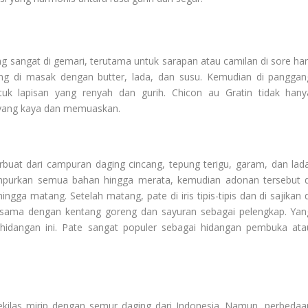
g sangat di gemari, terutama untuk sarapan atau camilan di sore hari
ang di masak dengan butter, lada, dan susu. Kemudian di panggan
k lapisan yang renyah dan gurih. Chicon au Gratin tidak hany
r yang kaya dan memuaskan.
rbuat dari campuran daging cincang, tepung terigu, garam, dan lada
purkan semua bahan hingga merata, kemudian adonan tersebut d
ga matang. Setelah matang, pate di iris tipis-tipis dan di sajikan d
 bersama dengan kentang goreng dan sayuran sebagai pelengkap. Yan
hidangan ini. Pate sangat populer sebagai hidangan pembuka ata
kilas mirip dengan semur daging dari Indonesia. Namun, perbedaa