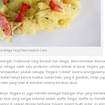
as Belgia Yang Patut Untuk Di Coba
angan Tradisional Yang Berasal Dari Belgia, Mencerminkan Warisa
ui sebagai salah satu produsen cokelat terbaik di dunia. Negara yan
n mendapatkan julukan sebagai “Negara Cokelat” karena keunggulanny
ia bukan hanya karena kualitas bahan baku yang di gunakan, tetapi jug
radisi yang telah di wariskan selama berabad-abad.
atnya. Negara ini juga memiliki berbagai hidangan khas yang memika
n khas yang sangat terkenal adalah waffle Belgia. Waffle ini memilik
sering di sajikan dengan berbagai topping seperti buah segar, es krim