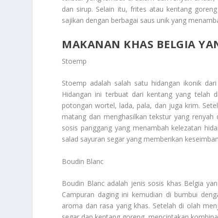
dan sirup. Selain itu, frites atau kentang goren
sajikan dengan berbagai saus unik yang menamba
MAKANAN KHAS BELGIA YA
Stoemp
Stoemp adalah salah satu hidangan ikonik dari
Hidangan ini terbuat dari kentang yang telah 
potongan wortel, lada, pala, dan juga krim. S
matang dan menghasilkan tekstur yang renyah d
sosis panggang yang menambah kelezatan hidang
salad sayuran segar yang memberikan keseimbang
Boudin Blanc
Boudin Blanc adalah jenis sosis khas Belgia yan
Campuran daging ini kemudian di bumbui deng
aroma dan rasa yang khas. Setelah di olah menj
segar dan kentang goreng, menciptakan kombinas