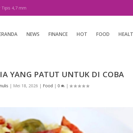
 Tipis 4,7 mm
ERANDA
NEWS
FINANCE
HOT
FOOD
HEAL
IA YANG PATUT UNTUK DI COBA
nulis
|
Mei 18, 2026
|
Food
|
0
|