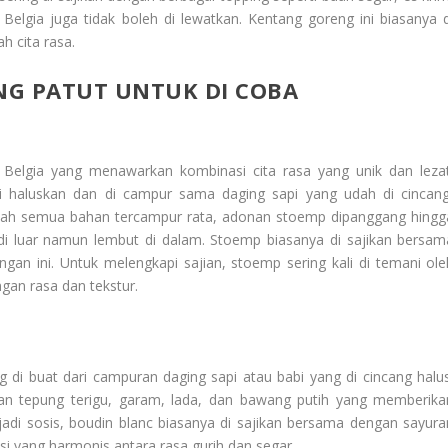
g Belgia juga tidak boleh di lewatkan. Kentang goreng ini biasanya d
h cita rasa.
NG PATUT UNTUK DI COBA
 Belgia yang menawarkan kombinasi cita rasa yang unik dan lezat
di haluskan dan di campur sama daging sapi yang udah di cincang
etelah semua bahan tercampur rata, adonan stoemp dipanggang hingg
i luar namun lembut di dalam. Stoemp biasanya di sajikan bersam
an ini. Untuk melengkapi sajian, stoemp sering kali di temani ole
an rasa dan tekstur.
g di buat dari campuran daging sapi atau babi yang di cincang halus
an tepung terigu, garam, lada, dan bawang putih yang memberika
adi sosis, boudin blanc biasanya di sajikan bersama dengan sayura
i yang harmonis antara rasa gurih dan segar.