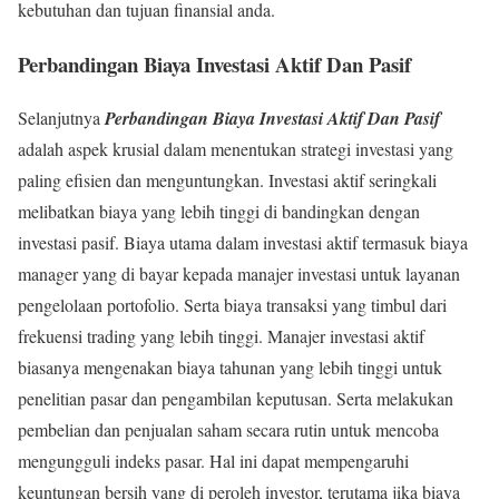
kebutuhan dan tujuan finansial anda.
Perbandingan Biaya Investasi Aktif Dan Pasif
Selanjutnya
Perbandingan Biaya Investasi Aktif Dan Pasif
adalah aspek krusial dalam menentukan strategi investasi yang
paling efisien dan menguntungkan. Investasi aktif seringkali
melibatkan biaya yang lebih tinggi di bandingkan dengan
investasi pasif. Biaya utama dalam investasi aktif termasuk biaya
manager yang di bayar kepada manajer investasi untuk layanan
pengelolaan portofolio. Serta biaya transaksi yang timbul dari
frekuensi trading yang lebih tinggi. Manajer investasi aktif
biasanya mengenakan biaya tahunan yang lebih tinggi untuk
penelitian pasar dan pengambilan keputusan. Serta melakukan
pembelian dan penjualan saham secara rutin untuk mencoba
mengungguli indeks pasar. Hal ini dapat mempengaruhi
keuntungan bersih yang di peroleh investor, terutama jika biaya