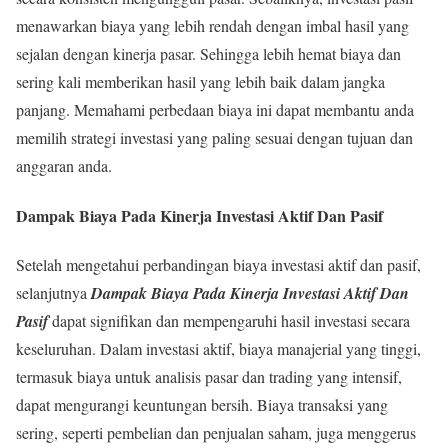
menawarkan biaya yang lebih rendah dengan imbal hasil yang
sejalan dengan kinerja pasar. Sehingga lebih hemat biaya dan
sering kali memberikan hasil yang lebih baik dalam jangka
panjang. Memahami perbedaan biaya ini dapat membantu anda
memilih strategi investasi yang paling sesuai dengan tujuan dan
anggaran anda.
Dampak Biaya Pada Kinerja Investasi Aktif Dan Pasif
Setelah mengetahui perbandingan biaya investasi aktif dan pasif,
selanjutnya
Dampak Biaya Pada Kinerja Investasi Aktif Dan
Pasif
dapat signifikan dan mempengaruhi hasil investasi secara
keseluruhan. Dalam investasi aktif, biaya manajerial yang tinggi,
termasuk biaya untuk analisis pasar dan trading yang intensif,
dapat mengurangi keuntungan bersih. Biaya transaksi yang
sering, seperti pembelian dan penjualan saham, juga menggerus