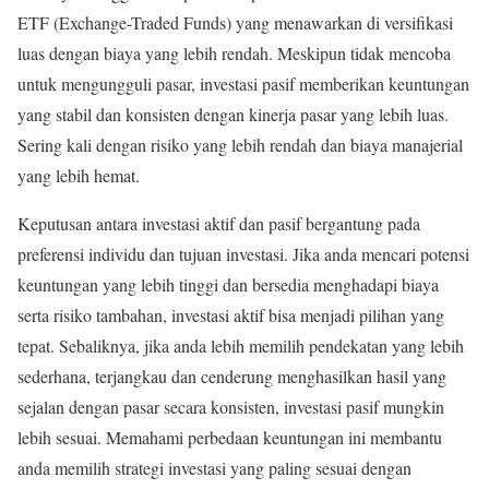
ETF (Exchange-Traded Funds) yang menawarkan di versifikasi
luas dengan biaya yang lebih rendah. Meskipun tidak mencoba
untuk mengungguli pasar, investasi pasif memberikan keuntungan
yang stabil dan konsisten dengan kinerja pasar yang lebih luas.
Sering kali dengan risiko yang lebih rendah dan biaya manajerial
yang lebih hemat.
Keputusan antara investasi aktif dan pasif bergantung pada
preferensi individu dan tujuan investasi. Jika anda mencari potensi
keuntungan yang lebih tinggi dan bersedia menghadapi biaya
serta risiko tambahan, investasi aktif bisa menjadi pilihan yang
tepat. Sebaliknya, jika anda lebih memilih pendekatan yang lebih
sederhana, terjangkau dan cenderung menghasilkan hasil yang
sejalan dengan pasar secara konsisten, investasi pasif mungkin
lebih sesuai. Memahami perbedaan keuntungan ini membantu
anda memilih strategi investasi yang paling sesuai dengan