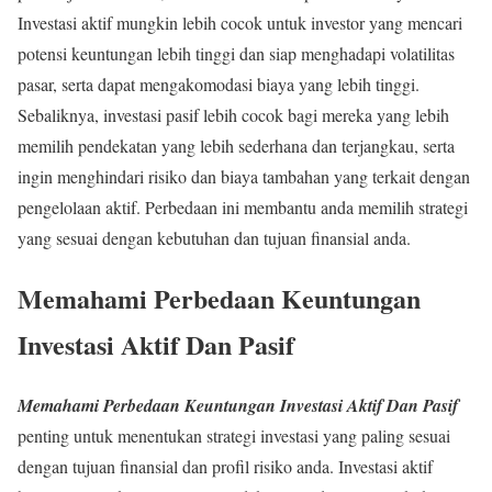
Investasi aktif mungkin lebih cocok untuk investor yang mencari
potensi keuntungan lebih tinggi dan siap menghadapi volatilitas
pasar, serta dapat mengakomodasi biaya yang lebih tinggi.
Sebaliknya, investasi pasif lebih cocok bagi mereka yang lebih
memilih pendekatan yang lebih sederhana dan terjangkau, serta
ingin menghindari risiko dan biaya tambahan yang terkait dengan
pengelolaan aktif. Perbedaan ini membantu anda memilih strategi
yang sesuai dengan kebutuhan dan tujuan finansial anda.
Memahami Perbedaan Keuntungan
Investasi Aktif Dan Pasif
Memahami Perbedaan Keuntungan Investasi Aktif Dan Pasif
penting untuk menentukan strategi investasi yang paling sesuai
dengan tujuan finansial dan profil risiko anda. Investasi aktif