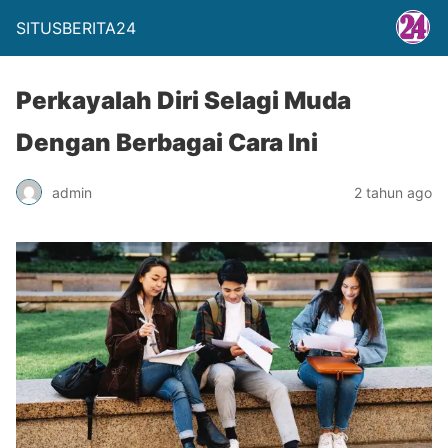
SITUSBERITA24
Perkayalah Diri Selagi Muda
Dengan Berbagai Cara Ini
admin
2 tahun ago