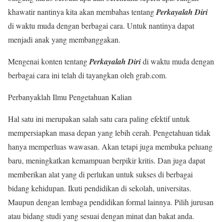
khawatir nantinya kita akan membahas tentang
Perkayalah Diri
di waktu muda dengan berbagai cara. Untuk nantinya dapat
menjadi anak yang membanggakan.
Mengenai konten tentang
Perkayalah Diri
di waktu muda dengan
berbagai cara ini telah di tayangkan oleh grab.com.
Perbanyaklah Ilmu Pengetahuan Kalian
Hal satu ini merupakan salah satu cara paling efektif untuk
mempersiapkan masa depan yang lebih cerah. Pengetahuan tidak
hanya memperluas wawasan. Akan tetapi juga membuka peluang
baru, meningkatkan kemampuan berpikir kritis. Dan juga dapat
memberikan alat yang di perlukan untuk sukses di berbagai
bidang kehidupan. Ikuti pendidikan di sekolah, universitas.
Maupun dengan lembaga pendidikan formal lainnya. Pilih jurusan
atau bidang studi yang sesuai dengan minat dan bakat anda.