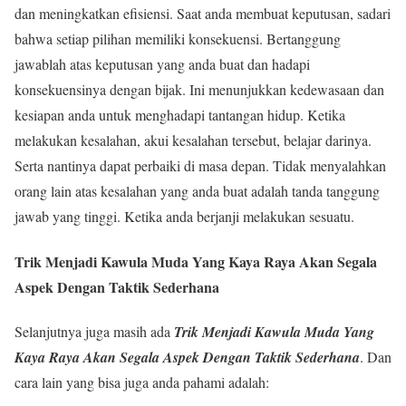
dan meningkatkan efisiensi. Saat anda membuat keputusan, sadari
bahwa setiap pilihan memiliki konsekuensi. Bertanggung
jawablah atas keputusan yang anda buat dan hadapi
konsekuensinya dengan bijak. Ini menunjukkan kedewasaan dan
kesiapan anda untuk menghadapi tantangan hidup. Ketika
melakukan kesalahan, akui kesalahan tersebut, belajar darinya.
Serta nantinya dapat perbaiki di masa depan. Tidak menyalahkan
orang lain atas kesalahan yang anda buat adalah tanda tanggung
jawab yang tinggi. Ketika anda berjanji melakukan sesuatu.
Trik Menjadi Kawula Muda Yang Kaya Raya Akan Segala
Aspek Dengan Taktik Sederhana
Selanjutnya juga masih ada
Trik Menjadi Kawula Muda Yang
Kaya Raya Akan Segala Aspek Dengan Taktik Sederhana
. Dan
cara lain yang bisa juga anda pahami adalah: