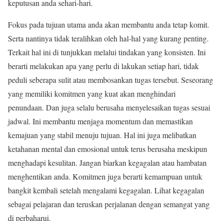
keputusan anda sehari-hari.
Fokus pada tujuan utama anda akan membantu anda tetap komit.
Serta nantinya tidak teralihkan oleh hal-hal yang kurang penting.
Terkait hal ini di tunjukkan melalui tindakan yang konsisten. Ini
berarti melakukan apa yang perlu di lakukan setiap hari, tidak
peduli seberapa sulit atau membosankan tugas tersebut. Seseorang
yang memiliki komitmen yang kuat akan menghindari
penundaan. Dan juga selalu berusaha menyelesaikan tugas sesuai
jadwal. Ini membantu menjaga momentum dan memastikan
kemajuan yang stabil menuju tujuan. Hal ini juga melibatkan
ketahanan mental dan emosional untuk terus berusaha meskipun
menghadapi kesulitan. Jangan biarkan kegagalan atau hambatan
menghentikan anda. Komitmen juga berarti kemampuan untuk
bangkit kembali setelah mengalami kegagalan. Lihat kegagalan
sebagai pelajaran dan teruskan perjalanan dengan semangat yang
di perbaharui.