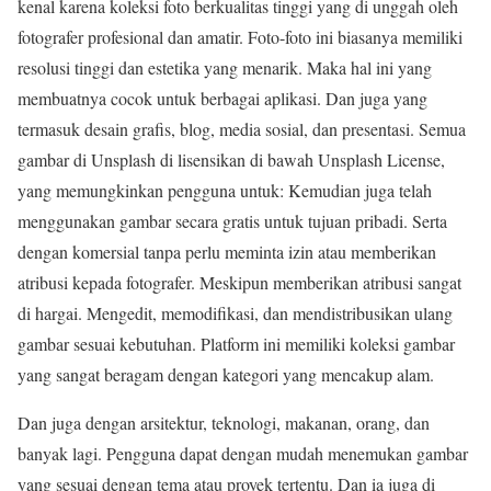
kenal karena koleksi foto berkualitas tinggi yang di unggah oleh
fotografer profesional dan amatir. Foto-foto ini biasanya memiliki
resolusi tinggi dan estetika yang menarik. Maka hal ini yang
membuatnya cocok untuk berbagai aplikasi. Dan juga yang
termasuk desain grafis, blog, media sosial, dan presentasi. Semua
gambar di Unsplash di lisensikan di bawah Unsplash License,
yang memungkinkan pengguna untuk: Kemudian juga telah
menggunakan gambar secara gratis untuk tujuan pribadi. Serta
dengan komersial tanpa perlu meminta izin atau memberikan
atribusi kepada fotografer. Meskipun memberikan atribusi sangat
di hargai. Mengedit, memodifikasi, dan mendistribusikan ulang
gambar sesuai kebutuhan. Platform ini memiliki koleksi gambar
yang sangat beragam dengan kategori yang mencakup alam.
Dan juga dengan arsitektur, teknologi, makanan, orang, dan
banyak lagi. Pengguna dapat dengan mudah menemukan gambar
yang sesuai dengan tema atau proyek tertentu. Dan ia juga di