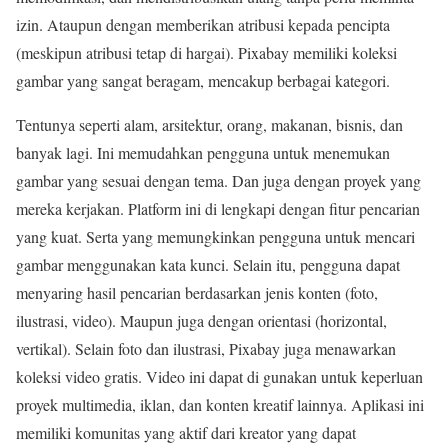
izin. Ataupun dengan memberikan atribusi kepada pencipta
(meskipun atribusi tetap di hargai). Pixabay memiliki koleksi
gambar yang sangat beragam, mencakup berbagai kategori.
Tentunya seperti alam, arsitektur, orang, makanan, bisnis, dan
banyak lagi. Ini memudahkan pengguna untuk menemukan
gambar yang sesuai dengan tema. Dan juga dengan proyek yang
mereka kerjakan. Platform ini di lengkapi dengan fitur pencarian
yang kuat. Serta yang memungkinkan pengguna untuk mencari
gambar menggunakan kata kunci. Selain itu, pengguna dapat
menyaring hasil pencarian berdasarkan jenis konten (foto,
ilustrasi, video). Maupun juga dengan orientasi (horizontal,
vertikal). Selain foto dan ilustrasi, Pixabay juga menawarkan
koleksi video gratis. Video ini dapat di gunakan untuk keperluan
proyek multimedia, iklan, dan konten kreatif lainnya. Aplikasi ini
memiliki komunitas yang aktif dari kreator yang dapat