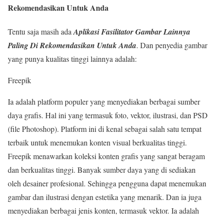
Rekomendasikan Untuk Anda
Tentu saja masih ada
Aplikasi Fasilitator Gambar Lainnya
Paling Di Rekomendasikan Untuk Anda
. Dan penyedia gambar
yang punya kualitas tinggi lainnya adalah:
Freepik
Ia adalah platform populer yang menyediakan berbagai sumber
daya grafis. Hal ini yang termasuk foto, vektor, ilustrasi, dan PSD
(file Photoshop). Platform ini di kenal sebagai salah satu tempat
terbaik untuk menemukan konten visual berkualitas tinggi.
Freepik menawarkan koleksi konten grafis yang sangat beragam
dan berkualitas tinggi. Banyak sumber daya yang di sediakan
oleh desainer profesional. Sehingga pengguna dapat menemukan
gambar dan ilustrasi dengan estetika yang menarik. Dan ia juga
menyediakan berbagai jenis konten, termasuk vektor. Ia adalah