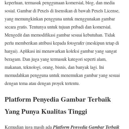
keperluan, termasuk penggunaan komersial, blog, dan media
sosial. Gambar di Pexels di lisensikan di bawah Pexels License,
yang memungkinkan pengguna untuk menggunakan gambar
secara gratis. Tentunya untuk tujuan pribadi dan komersial.
Mengedit dan memodifikasi gambar sesuai kebutuhan. Tidak
perlu memberikan atribusi kepada fotografer (meskipun tetap di
hargai). Aplikasi ini menawarkan koleksi gambar yang sangat
beragam. Dan juga yang termasuk kategori seperti alam,
makanan, teknologi, orang, bisnis, dan banyak lagi. Ini
memudahkan pengguna untuk menemukan gambar yang sesuai
dengan tema atau dengan proyek tertentu.
Platform Penyedia Gambar Terbaik
Yang Punya Kualitas Tinggi
Kemudian juga masih ada
Platform Penyedia Gambar Terbaik