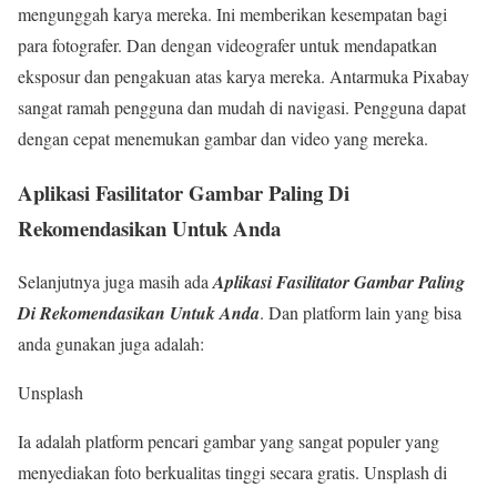
mengunggah karya mereka. Ini memberikan kesempatan bagi
para fotografer. Dan dengan videografer untuk mendapatkan
eksposur dan pengakuan atas karya mereka. Antarmuka Pixabay
sangat ramah pengguna dan mudah di navigasi. Pengguna dapat
dengan cepat menemukan gambar dan video yang mereka.
Aplikasi Fasilitator Gambar Paling Di
Rekomendasikan Untuk Anda
Selanjutnya juga masih ada
Aplikasi Fasilitator Gambar Paling
Di Rekomendasikan Untuk Anda
. Dan platform lain yang bisa
anda gunakan juga adalah:
Unsplash
Ia adalah platform pencari gambar yang sangat populer yang
menyediakan foto berkualitas tinggi secara gratis. Unsplash di