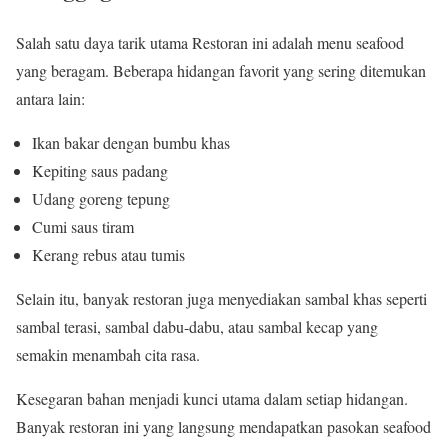
Salah satu daya tarik utama Restoran ini adalah menu seafood
yang beragam. Beberapa hidangan favorit yang sering ditemukan
antara lain:
Ikan bakar dengan bumbu khas
Kepiting saus padang
Udang goreng tepung
Cumi saus tiram
Kerang rebus atau tumis
Selain itu, banyak restoran juga menyediakan sambal khas seperti
sambal terasi, sambal dabu-dabu, atau sambal kecap yang
semakin menambah cita rasa.
Kesegaran bahan menjadi kunci utama dalam setiap hidangan.
Banyak restoran ini yang langsung mendapatkan pasokan seafood