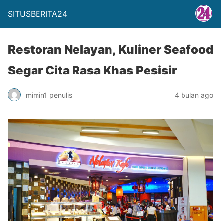
SITUSBERITA24
Restoran Nelayan, Kuliner Seafood
Segar Cita Rasa Khas Pesisir
mimin1 penulis
4 bulan ago