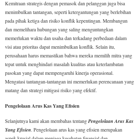
Kemitraan strategis dengan pemasok dan pelanggan juga bisa
menimbulkan tantangan, seperti ketergantungan yang berlebihan
pada pihak ketiga dan risiko konflik kepentingan. Membangun
dan memelihara hubungan yang saling menguntungkan
memerlukan waktu dan usaha dan terkadang perbedaan dalam
visi atau prioritas dapat menimbulkan konflik. Selain itu,
perusahaan harus memastikan bahwa mereka memilih mitra yang
tepat untuk menghindari masalah kualitas atau keterlambatan
pasokan yang dapat mempengaruhi kinerja operasional.
Mengatasi tantangan-tantangan ini memerlukan perencanaan yang
matang dan strategi mitigasi risiko yang efektif.
Pengelolaan Arus Kas Yang Efisien
Selanjutnya kami akan membahas tentang
Pengelolaan Arus Kas
Yang Efisien
. Pengelolaan arus kas yang efisien merupakan
aspek krusial dalam menjaga kesehatan finansial dan