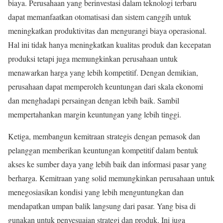
biaya. Perusahaan yang berinvestasi dalam teknologi terbaru
dapat memanfaatkan otomatisasi dan sistem canggih untuk
meningkatkan produktivitas dan mengurangi biaya operasional.
Hal ini tidak hanya meningkatkan kualitas produk dan kecepatan
produksi tetapi juga memungkinkan perusahaan untuk
menawarkan harga yang lebih kompetitif. Dengan demikian,
perusahaan dapat memperoleh keuntungan dari skala ekonomi
dan menghadapi persaingan dengan lebih baik. Sambil
mempertahankan margin keuntungan yang lebih tinggi.
Ketiga, membangun kemitraan strategis dengan pemasok dan
pelanggan memberikan keuntungan kompetitif dalam bentuk
akses ke sumber daya yang lebih baik dan informasi pasar yang
berharga. Kemitraan yang solid memungkinkan perusahaan untuk
menegosiasikan kondisi yang lebih menguntungkan dan
mendapatkan umpan balik langsung dari pasar. Yang bisa di
gunakan untuk penyesuaian strategi dan produk. Ini juga