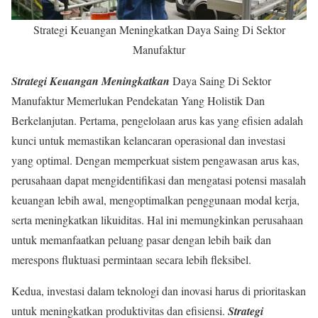
Strategi Keuangan Meningkatkan Daya Saing Di Sektor
Manufaktur
Strategi Keuangan Meningkatkan
Daya Saing Di Sektor
Manufaktur Memerlukan Pendekatan Yang Holistik Dan
Berkelanjutan. Pertama, pengelolaan arus kas yang efisien adalah
kunci untuk memastikan kelancaran operasional dan investasi
yang optimal. Dengan memperkuat sistem pengawasan arus kas,
perusahaan dapat mengidentifikasi dan mengatasi potensi masalah
keuangan lebih awal, mengoptimalkan penggunaan modal kerja,
serta meningkatkan likuiditas. Hal ini memungkinkan perusahaan
untuk memanfaatkan peluang pasar dengan lebih baik dan
merespons fluktuasi permintaan secara lebih fleksibel.
Kedua, investasi dalam teknologi dan inovasi harus di prioritaskan
untuk meningkatkan produktivitas dan efisiensi.
Strategi