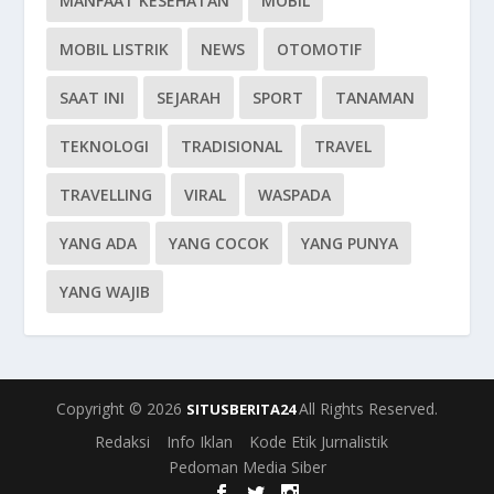
MANFAAT KESEHATAN
MOBIL
MOBIL LISTRIK
NEWS
OTOMOTIF
SAAT INI
SEJARAH
SPORT
TANAMAN
TEKNOLOGI
TRADISIONAL
TRAVEL
TRAVELLING
VIRAL
WASPADA
YANG ADA
YANG COCOK
YANG PUNYA
YANG WAJIB
Copyright © 2026
All Rights Reserved.
SITUSBERITA24
Redaksi
Info Iklan
Kode Etik Jurnalistik
Pedoman Media Siber