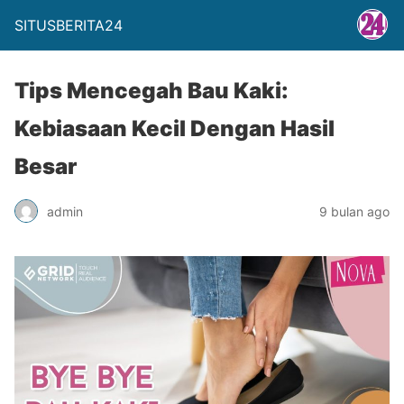
SITUSBERITA24
Tips Mencegah Bau Kaki:
Kebiasaan Kecil Dengan Hasil
Besar
admin
9 bulan ago