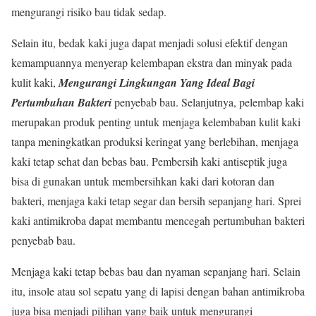
mengurangi risiko bau tidak sedap.
Selain itu, bedak kaki juga dapat menjadi solusi efektif dengan
kemampuannya menyerap kelembapan ekstra dan minyak pada
kulit kaki,
Mengurangi Lingkungan Yang Ideal Bagi
Pertumbuhan Bakteri
penyebab bau. Selanjutnya, pelembap kaki
merupakan produk penting untuk menjaga kelembaban kulit kaki
tanpa meningkatkan produksi keringat yang berlebihan, menjaga
kaki tetap sehat dan bebas bau. Pembersih kaki antiseptik juga
bisa di gunakan untuk membersihkan kaki dari kotoran dan
bakteri, menjaga kaki tetap segar dan bersih sepanjang hari. Sprei
kaki antimikroba dapat membantu mencegah pertumbuhan bakteri
penyebab bau.
Menjaga kaki tetap bebas bau dan nyaman sepanjang hari. Selain
itu, insole atau sol sepatu yang di lapisi dengan bahan antimikroba
juga bisa menjadi pilihan yang baik untuk mengurangi