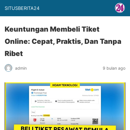
SITUSBERITA24
Keuntungan Membeli Tiket
Online: Cepat, Praktis, Dan Tanpa
Ribet
admin
9 bulan ago