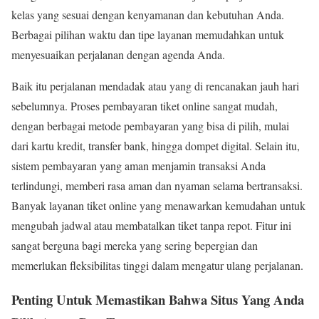
kelas yang sesuai dengan kenyamanan dan kebutuhan Anda.
Berbagai pilihan waktu dan tipe layanan memudahkan untuk
menyesuaikan perjalanan dengan agenda Anda.
Baik itu perjalanan mendadak atau yang di rencanakan jauh hari
sebelumnya. Proses pembayaran tiket online sangat mudah,
dengan berbagai metode pembayaran yang bisa di pilih, mulai
dari kartu kredit, transfer bank, hingga dompet digital. Selain itu,
sistem pembayaran yang aman menjamin transaksi Anda
terlindungi, memberi rasa aman dan nyaman selama bertransaksi.
Banyak layanan tiket online yang menawarkan kemudahan untuk
mengubah jadwal atau membatalkan tiket tanpa repot. Fitur ini
sangat berguna bagi mereka yang sering bepergian dan
memerlukan fleksibilitas tinggi dalam mengatur ulang perjalanan.
Penting Untuk Memastikan Bahwa Situs Yang Anda