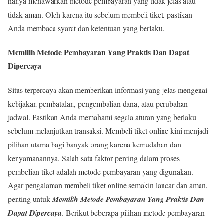
hanya menawarkan metode pembayaran yang tidak jelas atau
tidak aman. Oleh karena itu sebelum membeli tiket, pastikan
Anda membaca syarat dan ketentuan yang berlaku.
Memilih Metode Pembayaran Yang Praktis Dan Dapat
Dipercaya
Situs terpercaya akan memberikan informasi yang jelas mengenai
kebijakan pembatalan, pengembalian dana, atau perubahan
jadwal. Pastikan Anda memahami segala aturan yang berlaku
sebelum melanjutkan transaksi. Membeli tiket online kini menjadi
pilihan utama bagi banyak orang karena kemudahan dan
kenyamanannya. Salah satu faktor penting dalam proses
pembelian tiket adalah metode pembayaran yang digunakan.
Agar pengalaman membeli tiket online semakin lancar dan aman,
penting untuk
Memilih Metode Pembayaran Yang Praktis Dan
Dapat Dipercaya
. Berikut beberapa pilihan metode pembayaran