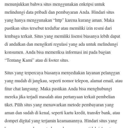
menunjukkan bahwa situs menggunakan enkripsi untuk
melindungi data pribadi dan pembayaran Anda. Hindari situs
yang hanya menggunakan “http” karena kurang aman. Maka
pastikan situs tersebut terdaftar atau memiliki izin resmi dari
lembaga terkait. Situs yang memiliki lisensi biasanya lebih dapat
di andalkan dan mengikuti regulasi yang ada untuk melindungi
konsumen. Anda bisa memeriksa informasi ini pada bagian
“Tentang Kami” atau di footer situs.
Situs yang terpercaya biasanya menyediakan layanan pelanggan
yang mudah di jangkau, seperti nomor telepon, alamat email, atau
fitur chat langsung. Maka pastikan Anda bisa menghubungi
mereka jika terjadi masalah atau pertanyaan terkait pembelian
tiket. Pilih situs yang menawarkan metode pembayaran yang
aman dan sudah di kenal, seperti kartu kredit, transfer bank, atau
dompet digital yang terjamin keamanannya. Hindari situs yang