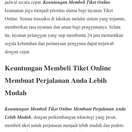
jadwal secara cepat.
Keuntungan Membeli Tiket Online
keamanan juga menjadi prioritas utama bagi layanan Tiket
Online. Semua transaksi di lakukan melalui sistem yang terjamin,
memberikan rasa nyaman dan aman bagi penggunanya. Selain
itu, layanan pelanggan yang siap membantu 24 jam memastikan
segala kebutuhan dan pertanyaan pengguna dapat terjawab
dengan cepat.
Keuntungan Membeli Tiket Online
Membuat
Perjalanan Anda Lebih
Mudah
Keuntungan Membeli Tiket Online Membuat
Perjalanan Anda
Lebih Mudah
, dengan perkembangan teknologi yang pesat,
membeli tiket untuk perjalanan menjadi lebih mudah dan praktis