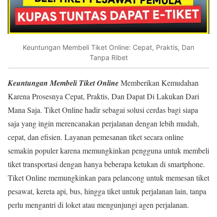
Keuntungan Membeli Tiket Online: Cepat, Praktis, Dan
Tanpa Ribet
Keuntungan Membeli Tiket Online
Memberikan Kemudahan
Karena Prosesnya Cepat, Praktis, Dan Dapat Di Lakukan Dari
Mana Saja. Tiket Online hadir sebagai solusi cerdas bagi siapa
saja yang ingin merencanakan perjalanan dengan lebih mudah,
cepat, dan efisien. Layanan pemesanan tiket secara online
semakin populer karena memungkinkan pengguna untuk membeli
tiket transportasi dengan hanya beberapa ketukan di smartphone.
Tiket Online memungkinkan para pelancong untuk memesan tiket
pesawat, kereta api, bus, hingga tiket untuk perjalanan lain, tanpa
perlu mengantri di loket atau mengunjungi agen perjalanan.