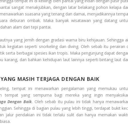
hingga tempat ini di kelilingi oleh pantai yang indah dengan pasir put
pantai sangat menakjubkan, dengan latar belakang pohon kelapa da
nya menawarkan suasana yang tenang dan damai, menjadikannya tempa
suara deburan ombak. Maka banyak wisatawan yang datang untu
ahan alam dari tepi pantai.
 lautnya yang jernih dengan gradasi warna biru kehijauan. Sehingga ai
uk kegiatan seperti snorkeling dan diving. Oleh sebab itu perairan d
tik serta berbagai spesies ikan tropis. Maka pengunjung dapat denga
karang, dan bahkan kehidupan laut lainnya seperti bintang laut da
YANG MASIH TERJAGA DENGAN BAIK
keling, tempat ini menawarkan pengalaman yang memukau untu
lah tempat yang sempurna bagi mereka yang ingin menyaksika
aga Dengan Baik
. Oleh sebab itu pulau ini tidak hanya menawarka
ggian. Sehingga di bagian pulau yang lebih tinggi, terdapat bukit keci
n jalur pendakian ini tidak terlalu sulit dan hanya memakan wakt
biasa.