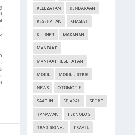
g
KELEZATAN
KENDARAAN
i
l
KESEHATAN
KHASIAT
k
g
KULINER
MAKANAN
MANFAAT
n
MANFAAT KESEHATAN
,
s
MOBIL
MOBIL LISTRIK
r
i
NEWS
OTOMOTIF
SAAT INI
SEJARAH
SPORT
TANAMAN
TEKNOLOGI
TRADISIONAL
TRAVEL