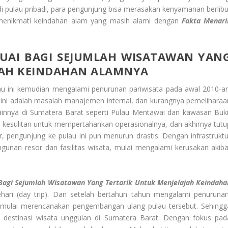
i pulau pribadi, para pengunjung bisa merasakan kenyamanan berlibu
 menikmati keindahan alam yang masih alami dengan
Fakta Menari
UAI
BAGI SEJUMLAH WISATAWAN YAN
JAH KEINDAHAN ALAMNYA
u ini kemudian mengalami penurunan pariwisata pada awal 2010-an
ini adalah masalah manajemen internal, dan kurangnya pemeliharaa
a lainnya di Sumatera Barat seperti Pulau Mentawai dan kawasan Buki
mi kesulitan untuk mempertahankan operasionalnya, dan akhirnya tutu
, pengunjung ke pulau ini pun menurun drastis. Dengan infrastruktu
ngunan resor dan fasilitas wisata, mulai mengalami kerusakan akiba
Bagi Sejumlah Wisatawan Yang Tertarik Untuk Menjelajah Keindaha
ehari (day trip). Dan setelah bertahun tahun mengalami penurunan
 mulai merencanakan pengembangan ulang pulau tersebut. Sehingg
 destinasi wisata unggulan di Sumatera Barat. Dengan fokus pad