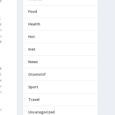
i
Food
.
a
Health
m
u
Hot
i
Inet
News
i
Otomotif
t
i
r
Sport
n
Travel
i
Uncategorized