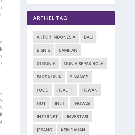
ih
n
t
ARTIKEL TAG
k
AKTOR INDONESIA
BALI
r
i
BISNIS
CAMILAN
n
n
DI DUNIA
DUNIA SEPAK BOLA
FAKTA UNIK
FINANCE
FOOD
HEALTH
HEWAN
k
n
HOT
INET
INOVASI
n
l
INTERNET
INVESTASI
u
JEPANG
KEINDAHAN