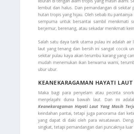
liburan di tengah alam tropis yang masih alami. Se
lembut dan halus. Dan pemandangan di sekitar 
hutan tropis yang hijau. Oleh sebab itu pantai
sempurna untuk bersantai sambil menikmati 
berjemur, berenang, atau sekadar menikmati keind
Salah satu daya tarik utama pulau ini adalah air
laut yang tenang dan bersih ini sangat cocok unt
sekitar pulau kaya akan terumbu karang yang can
mudah menemukan ikan berwarna warni, terumbu 
ubur ubur.
KEANEKARAGAMAN HAYATI LAUT 
Maka bagi para penyelam atau pecinta snor
menjelajahi dunia bawah laut. Dan ini ada
Keanekaragaman Hayati Laut Yang Masih Terj
keindahan pantai, tetapi juga panorama dari ketin
yang dapat di daki oleh para wisatawan. Denga
singkat, tetapi pemandangan dari puncaknya luar 