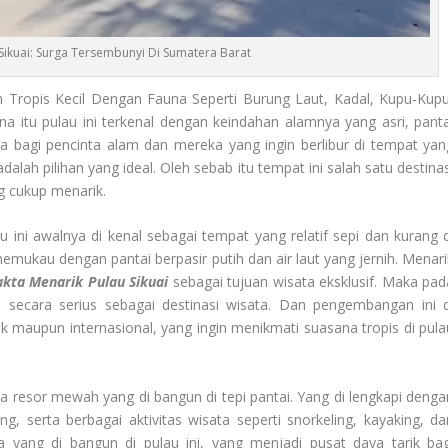
Sikuai: Surga Tersembunyi Di Sumatera Barat
 Tropis Kecil Dengan Fauna Seperti Burung Laut, Kadal, Kupu-Kupu
a itu pulau ini terkenal dengan keindahan alamnya yang asri, panta
ngga bagi pencinta alam dan mereka yang ingin berlibur di tempat yan
adalah pilihan yang ideal. Oleh sebab itu tempat ini salah satu destina
g cukup menarik.
u ini awalnya di kenal sebagai tempat yang relatif sepi dan kurang d
kau dengan pantai berpasir putih dan air laut yang jernih. Menari
akta Menarik Pulau Sikuai
sebagai tujuan wisata eksklusif. Maka pad
 secara serius sebagai destinasi wisata. Dan pengembangan ini d
 maupun internasional, yang ingin menikmati suasana tropis di pula
a resor mewah yang di bangun di tepi pantai. Yang di lengkapi denga
ng, serta berbagai aktivitas wisata seperti snorkeling, kayaking, da
ma yang di bangun di pulau ini, yang menjadi pusat daya tarik bag