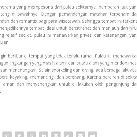
anorama yang mempesona dari pulau sekitarnya, hamparan laut yan
entang di bawahnya. Dengan pemandangan matahari terbenam dar
dah dan romantis bagi para wisatawan. Sehingga tempat ini terkena
njadikannya tempat ideal untuk beristirahat dan menjauh dari hiru
 relatif sedikit, pulau ini menawarkan privasi dan ketenangan, yan
uler.
n berlibur di tempat yang tidak terlalu ramai. Pulau ini menawarka
Dengan lingkungan yang masih alami dan suara alam yang mendominasi
an menenangkan. Selain snorkeling dan diving, ada berbagai aktivita
seperti kayaking, memancing, dan berenang. Karena perairan di sekita
ini aman dan menyenangkan untuk di lakukan oleh pengunjung dar
.