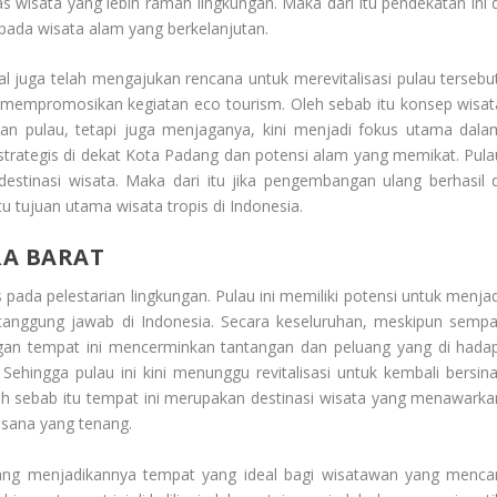
s wisata yang lebih ramah lingkungan. Maka dari itu pendekatan ini d
pada wisata alam yang berkelanjutan.
l juga telah mengajukan rencana untuk merevitalisasi pulau tersebut
 mempromosikan kegiatan eco tourism. Oleh sebab itu konsep wisat
an pulau, tetapi juga menjaganya, kini menjadi fokus utama dala
trategis di dekat Kota Padang dan potensi alam yang memikat. Pula
destinasi wisata. Maka dari itu jika pengembangan ulang berhasil d
tu tujuan utama wisata tropis di Indonesia.
RA BARAT
pada pelestarian lingkungan. Pulau ini memiliki potensi untuk menjad
tanggung jawab di Indonesia. Secara keseluruhan, meskipun sempa
an tempat ini mencerminkan tantangan dan peluang yang di hadap
Sehingga pulau ini kini menunggu revitalisasi untuk kembali bersina
eh sebab itu tempat ini merupakan destinasi wisata yang menawarka
asana yang tenang.
yang menjadikannya tempat yang ideal bagi wisatawan yang mencar