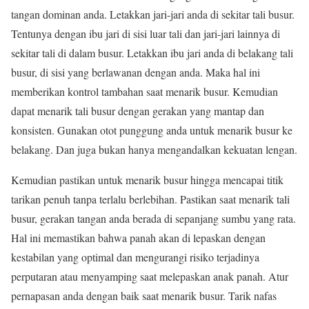
tangan dominan anda. Letakkan jari-jari anda di sekitar tali busur.
Tentunya dengan ibu jari di sisi luar tali dan jari-jari lainnya di
sekitar tali di dalam busur. Letakkan ibu jari anda di belakang tali
busur, di sisi yang berlawanan dengan anda. Maka hal ini
memberikan kontrol tambahan saat menarik busur. Kemudian
dapat menarik tali busur dengan gerakan yang mantap dan
konsisten. Gunakan otot punggung anda untuk menarik busur ke
belakang. Dan juga bukan hanya mengandalkan kekuatan lengan.
Kemudian pastikan untuk menarik busur hingga mencapai titik
tarikan penuh tanpa terlalu berlebihan. Pastikan saat menarik tali
busur, gerakan tangan anda berada di sepanjang sumbu yang rata.
Hal ini memastikan bahwa panah akan di lepaskan dengan
kestabilan yang optimal dan mengurangi risiko terjadinya
perputaran atau menyamping saat melepaskan anak panah. Atur
pernapasan anda dengan baik saat menarik busur. Tarik nafas