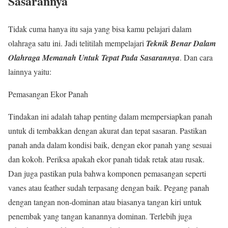
Sasarannya
Tidak cuma hanya itu saja yang bisa kamu pelajari dalam
olahraga satu ini. Jadi telitilah mempelajari
Teknik Benar Dalam
Olahraga Memanah Untuk Tepat Pada Sasarannya
.
Dan cara
lainnya yaitu:
Pemasangan Ekor Panah
Tindakan ini adalah tahap penting dalam mempersiapkan panah
untuk di tembakkan dengan akurat dan tepat sasaran. Pastikan
panah anda dalam kondisi baik, dengan ekor panah yang sesuai
dan kokoh. Periksa apakah ekor panah tidak retak atau rusak.
Dan juga pastikan pula bahwa komponen pemasangan seperti
vanes atau feather sudah terpasang dengan baik. Pegang panah
dengan tangan non-dominan atau biasanya tangan kiri untuk
penembak yang tangan kanannya dominan. Terlebih juga