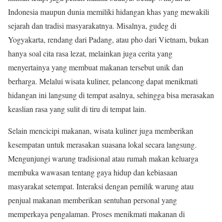
Indonesia maupun dunia memiliki hidangan khas yang mewakili
sejarah dan tradisi masyarakatnya. Misalnya, gudeg di
Yogyakarta, rendang dari Padang, atau pho dari Vietnam, bukan
hanya soal cita rasa lezat, melainkan juga cerita yang
menyertainya yang membuat makanan tersebut unik dan
berharga. Melalui wisata kuliner, pelancong dapat menikmati
hidangan ini langsung di tempat asalnya, sehingga bisa merasakan
keaslian rasa yang sulit di tiru di tempat lain.
Selain mencicipi makanan, wisata kuliner juga memberikan
kesempatan untuk merasakan suasana lokal secara langsung.
Mengunjungi warung tradisional atau rumah makan keluarga
membuka wawasan tentang gaya hidup dan kebiasaan
masyarakat setempat. Interaksi dengan pemilik warung atau
penjual makanan memberikan sentuhan personal yang
memperkaya pengalaman. Proses menikmati makanan di