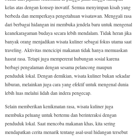
kelas atas dengan konsep inovatif. Semua menyimpan kisah yang
berbeda dan memperkaya pengetahuan wisatawan. Menggali rasa
dari berbagai hidangan ini membuka jendela baru untuk mengenal
keanekaragaman budaya secara lebih mendalam. Tidak heran jika
banyak orang menjadikan wisata kuliner sebagai fokus utama saat
traveling. Aktivitas mencicipi makanan tidak hanya memuaskan
hasrat rasa. Tetapi juga mempererat hubungan sosial karena
berbagi pengalaman dengan sesama pelancong maupun
penduduk lokal. Dengan demikian, wisata kuliner bukan sekadar
hiburan, melainkan juga cara yang efektif untuk mengenal dunia
lebih luas melalui lidah dan indera pengecap.
Selain memberikan kenikmatan rasa, wisata kuliner juga
membuka peluang untuk bertemu dan berinteraksi dengan
penduduk lokal. Saat mencoba makanan khas, kita sering
mendapatkan cerita menarik tentang asal-usul hidangan tersebut