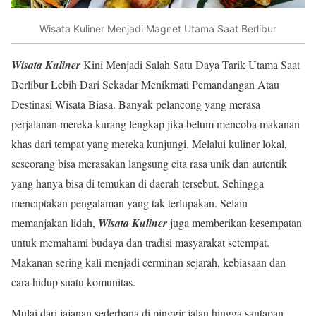
Wisata Kuliner Menjadi Magnet Utama Saat Berlibur
Wisata Kuliner
Kini Menjadi Salah Satu Daya Tarik Utama Saat
Berlibur Lebih Dari Sekadar Menikmati Pemandangan Atau
Destinasi Wisata Biasa. Banyak pelancong yang merasa
perjalanan mereka kurang lengkap jika belum mencoba makanan
khas dari tempat yang mereka kunjungi. Melalui kuliner lokal,
seseorang bisa merasakan langsung cita rasa unik dan autentik
yang hanya bisa di temukan di daerah tersebut. Sehingga
menciptakan pengalaman yang tak terlupakan. Selain
memanjakan lidah,
Wisata Kuliner
juga memberikan kesempatan
untuk memahami budaya dan tradisi masyarakat setempat.
Makanan sering kali menjadi cerminan sejarah, kebiasaan dan
cara hidup suatu komunitas.
Mulai dari jajanan sederhana di pinggir jalan hingga santapan