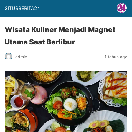
SITUSBERITA24
Wisata Kuliner Menjadi Magnet
Utama Saat Berlibur
admin
1 tahun ago