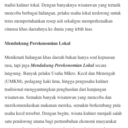
tradisi kuliner lokal. Dengan banyaknya wisatawan yang tertarik
mencoba berbagai hidangan, pelaku usaha lokal terdorong untuk
terus mempertahankan resep asli sekaligus memperkenalkan
citarasa khas daerahnya ke dunia yang lebih luas.
Mendukung Perekonomian Lokal
Menikmati hidangan khas daerah bukan hanya soal kepuasan
rasa, tapi juga
Mendukung Perekonomian Lokal
secara
langsung. Banyak pelaku Usaha Mikro, Kecil dan Menengah
(UMKM), pedagang kaki lima, hingga pengusaha kuliner
tradisional menggantungkan penghasilan dari kunjungan
wisatawan. Semakin banyak wisatawan yang mencoba dan
merekomendasikan makanan mereka, semakin berkembang pula
usaha kecil tersebut. Dengan begitu, wisata kuliner menjadi salah
satu pendorong utama bagi pertumbuhan ekonomi masyarakat