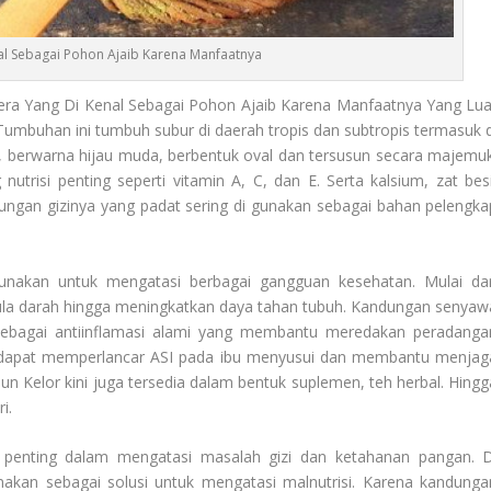
al Sebagai Pohon Ajaib Karena Manfaatnya
era
Yang Di Kenal Sebagai Pohon Ajaib Karena Manfaatnya Yang Lua
Tumbuhan ini tumbuh subur di daerah tropis dan subtropis termasuk d
il, berwarna hijau muda, berbentuk oval dan tersusun secara majemuk
risi penting seperti vitamin A, C, dan E. Serta kalsium, zat besi
dungan gizinya yang padat sering di gunakan sebagai bahan pelengka
gunakan untuk mengatasi berbagai gangguan kesehatan. Mulai dar
la darah hingga meningkatkan daya tahan tubuh. Kandungan senyaw
si sebagai antiinflamasi alami yang membantu meredakan peradanga
aya dapat memperlancar ASI pada ibu menyusui dan membantu menjag
un Kelor
kini juga tersedia dalam bentuk suplemen, teh herbal. Hingg
i.
n penting dalam mengatasi masalah gizi dan ketahanan pangan. D
akan sebagai solusi untuk mengatasi malnutrisi. Karena kandunga