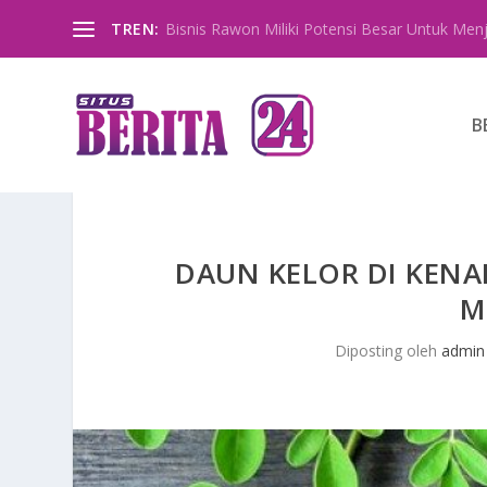
TREN:
Bisnis Rawon Miliki Potensi Besar Untuk Menja
B
DAUN KELOR DI KENA
M
Diposting oleh
admin