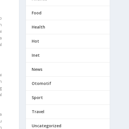
Food
p
m
Health
i
a
Hot
l
Inet
News
i
m
Otomotif
g
l
Sport
Travel
a
u
Uncategorized
m