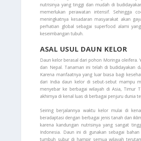
nutrisinya yang tinggi dan mudah di budidayak
memerlukan perawatan intensif. Sehingga c
meningkatnya kesadaran masyarakat akan gay
perhatian global sebagai superfood alami yan
keseimbangan tubuh.
ASAL USUL DAUN KELOR
Daun kelor berasal dari pohon
Moringa oleifera.
Y
dan Nepal. Tanaman ini telah di budidayakan d
Karena manfaatnya yang luar biasa bagi keseha
dari India daun kelor di sebut-sebut mampu me
menyebar ke berbagai wilayah di Asia, Timur T
akhirnya di kenal luas di berbagai penjuru dunia 
Seiring berjalannya waktu kelor mulai di ken
beradaptasi dengan berbagai jenis tanah dan ikli
karena kandungan nutrisinya yang sangat tingg
Indonesia. Daun ini di gunakan sebagai bahan 
tumbuh subur di hampir semua wilayah terutam