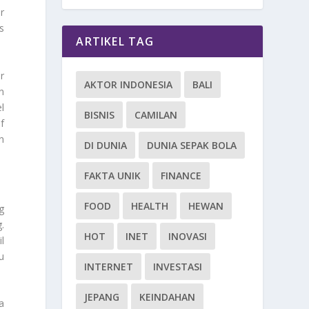
r
s
ARTIKEL TAG
r
AKTOR INDONESIA
BALI
n
l
BISNIS
CAMILAN
f
n
DI DUNIA
DUNIA SEPAK BOLA
FAKTA UNIK
FINANCE
FOOD
HEALTH
HEWAN
g
.
HOT
INET
INOVASI
l
u
INTERNET
INVESTASI
JEPANG
KEINDAHAN
a