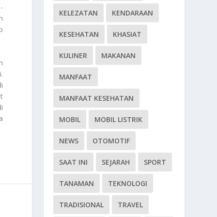
-
KELEZATAN
KENDARAAN
n
p
KESEHATAN
KHASIAT
KULINER
MAKANAN
m
.
MANFAAT
i
t
MANFAAT KESEHATAN
i
a
MOBIL
MOBIL LISTRIK
NEWS
OTOMOTIF
SAAT INI
SEJARAH
SPORT
TANAMAN
TEKNOLOGI
TRADISIONAL
TRAVEL