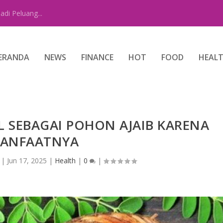
di Peluang...
ERANDA
NEWS
FINANCE
HOT
FOOD
HEAL
L SEBAGAI POHON AJAIB KARENA
ANFAATNYA
|
Jun 17, 2025
|
Health
|
0
|