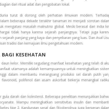
gian dari ritual adat dan pengobatan lokal.
dunia turut di dorong oleh perhatian ilmuwan modern. Terhada
 Dalam beberapa dekade terakhir tanaman ini menjadi sorotan dala
tuk mengatasi masalah malnutrisi global. Meski berasal dari India kin
hargai tidak hanya karena sejarah panjangnya. Tetapi juga karen
 sejarah panjang yang kaya dan penyebaran yang luas. Dan
Asal Usu
san tradisi dan kemajuan ilmu pengetahuan modern.
A
BAGI KESEHATAN
i daun kelor. Memiliki segudang manfaat kesehatan yang telah di aku
h manfaat utamanya adalah kemampuannya untuk meningkatkan siste
inggi dalam membantu merangsang produksi sel darah putih yan
i flavonoid, polifenol dan asam askorbat bekerja menangkal radika
r gula darah dan kolesterol. Beberapa penelitian menunjukkan bahw
iocyanate. Mampu meningkatkan sensitivitas insulin dan membant
betes tipe 2. Kandungan serat dan fitosterolnya juga berperan dala