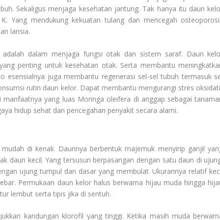
buh. Sekaligus menjaga kesehatan jantung. Tak hanya itu daun kelo
 K. Yang mendukung kekuatan tulang dan mencegah osteoporosi
n lansia.
 adalah dalam menjaga fungsi otak dan sistem saraf. Daun kelo
yang penting untuk kesehatan otak. Serta membantu meningkatka
 esensialnya juga membantu regenerasi sel-sel tubuh termasuk se
nsumsi rutin daun kelor. Dapat membantu mengurangi stres oksidati
i manfaatnya yang luas
Moringa oleifera
di anggap sebagai tanama
gaya hidup sehat dan pencegahan penyakit secara alami.
n mudah di kenali. Daunnya berbentuk majemuk menyirip ganjil yan
anak daun kecil. Yang tersusun berpasangan dengan satu daun di ujung
engan ujung tumpul dan dasar yang membulat. Ukurannya relatif keci
lebar. Permukaan daun kelor halus berwarna hijau muda hingga hija
r lembut serta tipis jika di sentuh.
kkan kandungan klorofil yang tinggi. Ketika masih muda berwarn