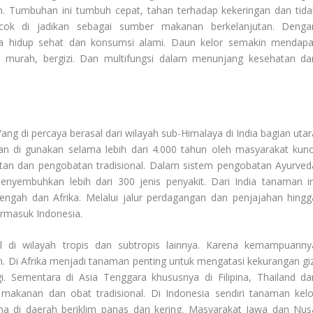
an. Tumbuhan ini tumbuh cepat, tahan terhadap kekeringan dan tida
ocok di jadikan sebagai sumber makanan berkelanjutan. Denga
a hidup sehat dan konsumsi alami. Daun kelor semakin mendapa
g murah, bergizi. Dan multifungsi dalam menunjang kesehatan da
ang di percaya berasal dari wilayah sub-Himalaya di India bagian utar
an di gunakan selama lebih dari 4.000 tahun oleh masyarakat kuno
tan dan pengobatan tradisional. Dalam sistem pengobatan Ayurved
nyembuhkan lebih dari 300 jenis penyakit. Dari India tanaman in
engah dan Afrika. Melalui jalur perdagangan dan penjajahan hingg
termasuk Indonesia.
al di wilayah tropis dan subtropis lainnya. Karena kemampuanny
m. Di Afrika menjadi tanaman penting untuk mengatasi kekurangan giz
i. Sementara di Asia Tenggara khususnya di Filipina, Thailand da
makanan dan obat tradisional. Di Indonesia sendiri tanaman kelo
a di daerah beriklim panas dan kering. Masyarakat Jawa dan Nus