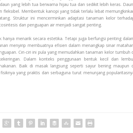
daun yang lebih tua berwarna hijau tua dan sedikit lebih keras. Daun
n fleksibel. Membentuk kanopi yang tidak terlalu lebat memungkinka
tang. Struktur ini mencerminkan adaptasi tanaman kelor terhada
otosintesis dan penguapan air menjadi sangat penting.
k hanya menarik secara estetika. Tetapi juga berfungsi penting dala
usunan menyirip membuatnya efisien dalam menangkap sinar matahari
nguapan. Ciri-ciri ini pula yang memudahkan tanaman kelor tumbuh d
ekeringan. Dalam konteks penggunaan bentuk kecil dan lembu
akanan. Baik di masak langsung seperti sayur bening maupun d
 fisiknya yang praktis dan serbaguna turut menunjang popularitasny