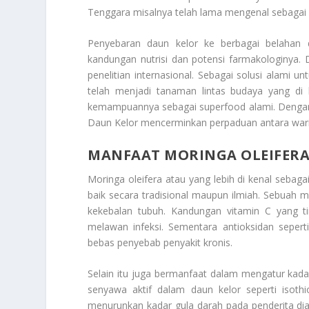
Tenggara misalnya telah lama mengenal sebagai ba
Penyebaran daun kelor ke berbagai belahan 
kandungan nutrisi dan potensi farmakologinya.
penelitian internasional. Sebagai solusi alami un
telah menjadi tanaman lintas budaya yang di 
kemampuannya sebagai superfood alami. Dengan
Daun Kelor
mencerminkan perpaduan antara wari
MANFAAT
MORINGA OLEIFER
Moringa oleifera
atau yang lebih di kenal sebaga
baik secara tradisional maupun ilmiah. Sebua
kekebalan tubuh. Kandungan vitamin C yang t
melawan infeksi. Sementara antioksidan sepert
bebas penyebab penyakit kronis.
Selain itu juga bermanfaat dalam mengatur kada
senyawa aktif dalam daun kelor seperti isoth
menurunkan kadar gula darah pada penderita dia