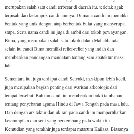
merupakan salah satu candi terbesar di daerah itu, terletak agak
terpisah dari kelompok candi lainnya. Di mana candi ini memiliki
bentuk yang unik dengan atap berbentuk bulat yang menyerupai
stupa. Serta nama candi ini juga di ambil dari tokoh pewayangan,
Bima, yang merupakan salah satu tokoh dalam Mahabharata.
selain itu candi Bima memiliki relief-relief yang indah dan
memberikan pandangan mendalam tentang seni arsitektur masa
lalu.
Sementara itu, juga terdapat candi Setyaki, meskipun lebih kecil,
juga merupakan bagian penting dari warisan arkeologis dari
tempat tersebut. Bahkan candi ini memberikan bukti tambahan
tentang penyebaran agama Hindu di Jawa Tengah pada masa lalu.
Dan dengan arsitektur dan ukiran pada candi ini memperlihatkan
keterampilan dan seni yang berkembang pada waktu itu.
Kemudian yang terakhir juga terdapat museum Kailasa. Biasanya