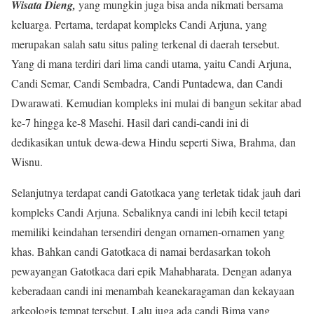
Wisata Dieng,
yang mungkin juga bisa anda nikmati bersama
keluarga. Pertama, terdapat kompleks Candi Arjuna, yang
merupakan salah satu situs paling terkenal di daerah tersebut.
Yang di mana terdiri dari lima candi utama, yaitu Candi Arjuna,
Candi Semar, Candi Sembadra, Candi Puntadewa, dan Candi
Dwarawati. Kemudian kompleks ini mulai di bangun sekitar abad
ke-7 hingga ke-8 Masehi. Hasil dari candi-candi ini di
dedikasikan untuk dewa-dewa Hindu seperti Siwa, Brahma, dan
Wisnu.
Selanjutnya terdapat candi Gatotkaca yang terletak tidak jauh dari
kompleks Candi Arjuna. Sebaliknya candi ini lebih kecil tetapi
memiliki keindahan tersendiri dengan ornamen-ornamen yang
khas. Bahkan candi Gatotkaca di namai berdasarkan tokoh
pewayangan Gatotkaca dari epik Mahabharata. Dengan adanya
keberadaan candi ini menambah keanekaragaman dan kekayaan
arkeologis tempat tersebut. Lalu juga ada candi Bima yang