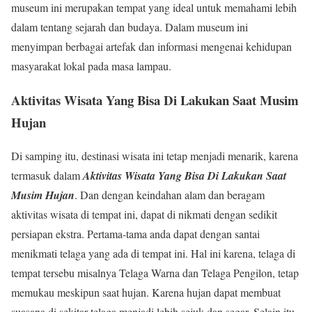
museum ini merupakan tempat yang ideal untuk memahami lebih
dalam tentang sejarah dan budaya. Dalam museum ini
menyimpan berbagai artefak dan informasi mengenai kehidupan
masyarakat lokal pada masa lampau.
Aktivitas Wisata Yang Bisa Di Lakukan Saat Musim
Hujan
Di samping itu, destinasi wisata ini tetap menjadi menarik, karena
termasuk dalam
Aktivitas Wisata Yang Bisa Di Lakukan Saat
Musim Hujan
. Dan dengan keindahan alam dan beragam
aktivitas wisata di tempat ini, dapat di nikmati dengan sedikit
persiapan ekstra. Pertama-tama anda dapat dengan santai
menikmati telaga yang ada di tempat ini. Hal ini karena, telaga di
tempat tersebu misalnya Telaga Warna dan Telaga Pengilon, tetap
memukau meskipun saat hujan. Karena hujan dapat membuat
suasana di sekitar telaga menjadi lebih sejuk dan segar. Selain itu