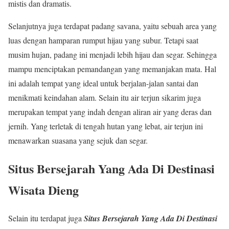
mistis dan dramatis.
Selanjutnya juga terdapat padang savana, yaitu sebuah area yang
luas dengan hamparan rumput hijau yang subur. Tetapi saat
musim hujan, padang ini menjadi lebih hijau dan segar. Sehingga
mampu menciptakan pemandangan yang memanjakan mata. Hal
ini adalah tempat yang ideal untuk berjalan-jalan santai dan
menikmati keindahan alam. Selain itu air terjun sikarim juga
merupakan tempat yang indah dengan aliran air yang deras dan
jernih. Yang terletak di tengah hutan yang lebat, air terjun ini
menawarkan suasana yang sejuk dan segar.
Situs Bersejarah Yang Ada Di Destinasi
Wisata Dieng
Selain itu terdapat juga
Situs Bersejarah Yang Ada Di Destinasi