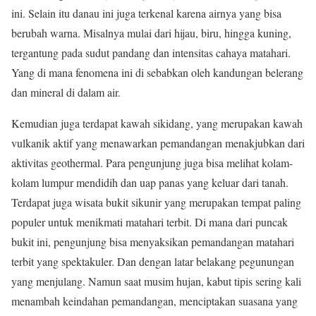
ini. Selain itu danau ini juga terkenal karena airnya yang bisa
berubah warna. Misalnya mulai dari hijau, biru, hingga kuning,
tergantung pada sudut pandang dan intensitas cahaya matahari.
Yang di mana fenomena ini di sebabkan oleh kandungan belerang
dan mineral di dalam air.
Kemudian juga terdapat kawah sikidang, yang merupakan kawah
vulkanik aktif yang menawarkan pemandangan menakjubkan dari
aktivitas geothermal. Para pengunjung juga bisa melihat kolam-
kolam lumpur mendidih dan uap panas yang keluar dari tanah.
Terdapat juga wisata bukit sikunir yang merupakan tempat paling
populer untuk menikmati matahari terbit. Di mana dari puncak
bukit ini, pengunjung bisa menyaksikan pemandangan matahari
terbit yang spektakuler. Dan dengan latar belakang pegunungan
yang menjulang. Namun saat musim hujan, kabut tipis sering kali
menambah keindahan pemandangan, menciptakan suasana yang