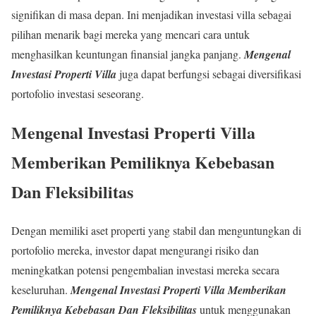
signifikan di masa depan. Ini menjadikan investasi villa sebagai
pilihan menarik bagi mereka yang mencari cara untuk
menghasilkan keuntungan finansial jangka panjang.
Mengenal
Investasi Properti Villa
juga dapat berfungsi sebagai diversifikasi
portofolio investasi seseorang.
Mengenal Investasi Properti Villa
Memberikan Pemiliknya Kebebasan
Dan Fleksibilitas
Dengan memiliki aset properti yang stabil dan menguntungkan di
portofolio mereka, investor dapat mengurangi risiko dan
meningkatkan potensi pengembalian investasi mereka secara
keseluruhan.
Mengenal Investasi Properti Villa
Memberikan
Pemiliknya Kebebasan Dan Fleksibilitas
untuk menggunakan