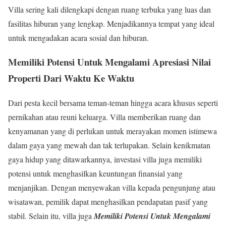
Villa sering kali dilengkapi dengan ruang terbuka yang luas dan
fasilitas hiburan yang lengkap. Menjadikannya tempat yang ideal
untuk mengadakan acara sosial dan hiburan.
Memiliki Potensi Untuk Mengalami Apresiasi Nilai
Properti Dari Waktu Ke Waktu
Dari pesta kecil bersama teman-teman hingga acara khusus seperti
pernikahan atau reuni keluarga. Villa memberikan ruang dan
kenyamanan yang di perlukan untuk merayakan momen istimewa
dalam gaya yang mewah dan tak terlupakan. Selain kenikmatan
gaya hidup yang ditawarkannya, investasi villa juga memiliki
potensi untuk menghasilkan keuntungan finansial yang
menjanjikan. Dengan menyewakan villa kepada pengunjung atau
wisatawan, pemilik dapat menghasilkan pendapatan pasif yang
stabil. Selain itu, villa juga
Memiliki Potensi Untuk Mengalami