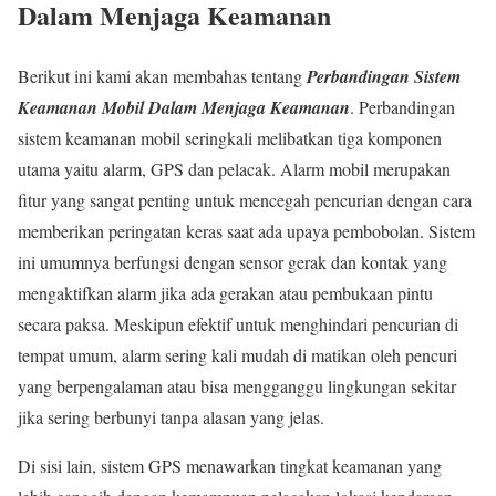
Dalam Menjaga Keamanan
Berikut ini kami akan membahas tentang
Perbandingan Sistem
Keamanan Mobil Dalam Menjaga Keamanan
. Perbandingan
sistem keamanan mobil seringkali melibatkan tiga komponen
utama yaitu alarm, GPS dan pelacak. Alarm mobil merupakan
fitur yang sangat penting untuk mencegah pencurian dengan cara
memberikan peringatan keras saat ada upaya pembobolan. Sistem
ini umumnya berfungsi dengan sensor gerak dan kontak yang
mengaktifkan alarm jika ada gerakan atau pembukaan pintu
secara paksa. Meskipun efektif untuk menghindari pencurian di
tempat umum, alarm sering kali mudah di matikan oleh pencuri
yang berpengalaman atau bisa mengganggu lingkungan sekitar
jika sering berbunyi tanpa alasan yang jelas.
Di sisi lain, sistem GPS menawarkan tingkat keamanan yang