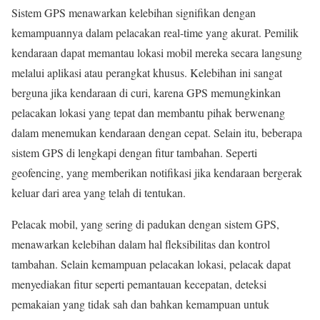
Sistem GPS menawarkan kelebihan signifikan dengan
kemampuannya dalam pelacakan real-time yang akurat. Pemilik
kendaraan dapat memantau lokasi mobil mereka secara langsung
melalui aplikasi atau perangkat khusus. Kelebihan ini sangat
berguna jika kendaraan di curi, karena GPS memungkinkan
pelacakan lokasi yang tepat dan membantu pihak berwenang
dalam menemukan kendaraan dengan cepat. Selain itu, beberapa
sistem GPS di lengkapi dengan fitur tambahan. Seperti
geofencing, yang memberikan notifikasi jika kendaraan bergerak
keluar dari area yang telah di tentukan.
Pelacak mobil, yang sering di padukan dengan sistem GPS,
menawarkan kelebihan dalam hal fleksibilitas dan kontrol
tambahan. Selain kemampuan pelacakan lokasi, pelacak dapat
menyediakan fitur seperti pemantauan kecepatan, deteksi
pemakaian yang tidak sah dan bahkan kemampuan untuk