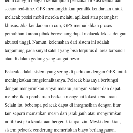
lebih canggih dengan kemampuan pelacakan lokasi kendaraan
secara real-time. GPS memungkinkan pemilik kendaraan untuk
melacak posisi mobil mereka melalui aplikasi atau perangkat
khusus. Jika kendaraan di curi, GPS memudahkan proses
pemulihan karena pihak berwenang dapat melacak lokasi dengan
akurasi tinggi. Namun, kelemahan dari sistem ini adalah
tergantung pada sinyal satelit yang bisa terputus di area terpencil
atau di dalam gedung yang sangat besar.
Pelacak adalah sistem yang sering di padukan dengan GPS untuk
meningkatkan fungsionalitasnya. Pelacak biasanya berfungsi
dengan mengirimkan sinyal melalui jaringan seluler dan dapat
memberikan pembaruan berkala mengenai lokasi kendaraan.
Selain itu, beberapa pelacak dapat di integrasikan dengan fitur
lain seperti mematikan mesin dari jarak jauh atau mengirimkan
notifikasi jika kendaraan bergerak tanpa izin. Meski demikian,
sistem pelacak cenderung memerlukan biaya berlangganan.