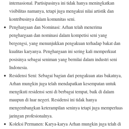
internasional. Partisipasinya ini tidak hanya meningkatkan
visibilitas namanya, tetapi juga mengakui nilai artistik dan
kontribusinya dalam komunitas seni.
Penghargaan dan Nominasi: Arhan telah menerima
penghargaan dan nominasi dalam kompetisi seni yang
bergengsi, yang menunjukkan pengakuan terhadap bakat dan
kualitas karyanya. Penghargaan ini sering kali memperkuat
posisinya sebagai seniman yang bernilai dalam industri seni
Indonesia.
Residensi Seni: Sebagai bagian dari pengakuan atas bakatnya,
Arhan mungkin juga telah mendapatkan kesempatan untuk
mengikuti residensi seni di berbagai tempat, baik di dalam
maupun di luar negeri. Residensi ini tidak hanya
mengembangkan keterampilan seninya tetapi juga memperluas
jaringan profesionalnya.
Koleksi Permanen: Karya-karya Arhan mungkin juga telah di