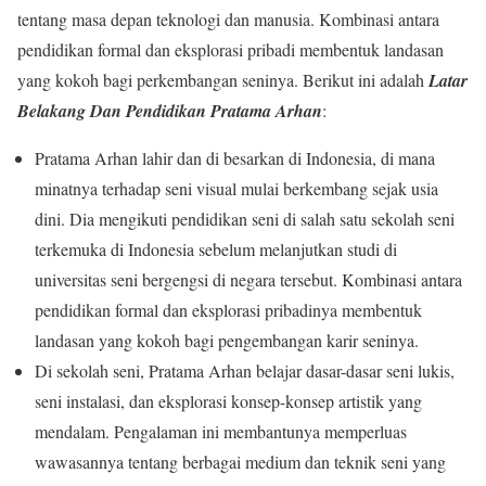
tentang masa depan teknologi dan manusia. Kombinasi antara
pendidikan formal dan eksplorasi pribadi membentuk landasan
yang kokoh bagi perkembangan seninya. Berikut ini adalah
Latar
Belakang Dan Pendidikan Pratama Arhan
:
Pratama Arhan lahir dan di besarkan di Indonesia, di mana
minatnya terhadap seni visual mulai berkembang sejak usia
dini. Dia mengikuti pendidikan seni di salah satu sekolah seni
terkemuka di Indonesia sebelum melanjutkan studi di
universitas seni bergengsi di negara tersebut. Kombinasi antara
pendidikan formal dan eksplorasi pribadinya membentuk
landasan yang kokoh bagi pengembangan karir seninya.
Di sekolah seni, Pratama Arhan belajar dasar-dasar seni lukis,
seni instalasi, dan eksplorasi konsep-konsep artistik yang
mendalam. Pengalaman ini membantunya memperluas
wawasannya tentang berbagai medium dan teknik seni yang