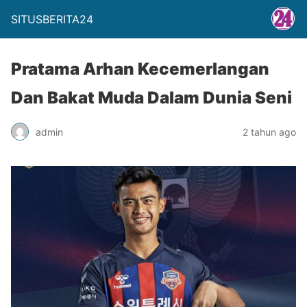
SITUSBERITA24
Pratama Arhan Kecemerlangan
Dan Bakat Muda Dalam Dunia Seni
admin
2 tahun ago