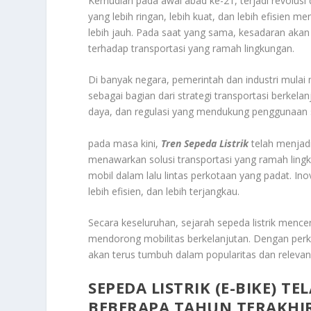
Kemudian pada awal abad ke-21, terjadi revolusi da
yang lebih ringan, lebih kuat, dan lebih efisien m
lebih jauh. Pada saat yang sama, kesadaran aka
terhadap transportasi yang ramah lingkungan.
Di banyak negara, pemerintah dan industri mulai
sebagai bagian dari strategi transportasi berkelan
daya, dan regulasi yang mendukung penggunaan sep
pada masa kini,
Tren Sepeda Listrik
telah menjadi
menawarkan solusi transportasi yang ramah lingku
mobil dalam lalu lintas perkotaan yang padat. In
lebih efisien, dan lebih terjangkau.
Secara keseluruhan, sejarah sepeda listrik mence
mendorong mobilitas berkelanjutan. Dengan per
akan terus tumbuh dalam popularitas dan releva
SEPEDA LISTRIK (E-BIKE) 
BEBERAPA TAHUN TERAKHI