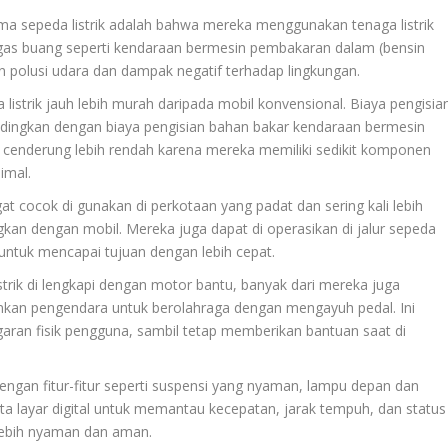
a sepeda listrik adalah bahwa mereka menggunakan tenaga listrik
 gas buang seperti kendaraan bermesin pembakaran dalam (bensin
an polusi udara dan dampak negatif terhadap lingkungan.
istrik jauh lebih murah daripada mobil konvensional. Biaya pengisia
 bandingkan dengan biaya pengisian bahan bakar kendaraan bermesin
rik cenderung lebih rendah karena mereka memiliki sedikit komponen
imal.
ngat cocok di gunakan di perkotaan yang padat dan sering kali lebih
gkan dengan mobil. Mereka juga dapat di operasikan di jalur sepeda
ntuk mencapai tujuan dengan lebih cepat.
trik di lengkapi dengan motor bantu, banyak dari mereka juga
nkan pengendara untuk berolahraga dengan mengayuh pedal. Ini
an fisik pengguna, sambil tetap memberikan bantuan saat di
dengan fitur-fitur seperti suspensi yang nyaman, lampu depan dan
ta layar digital untuk memantau kecepatan, jarak tempuh, dan status
lebih nyaman dan aman.