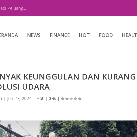
di Peluang...
ERANDA
NEWS
FINANCE
HOT
FOOD
HEAL
BANYAK KEUNGGULAN DAN KURANG
OLUSI UDARA
n
|
Jun 27, 2024
|
Hot
|
0
|