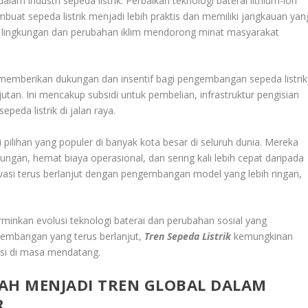
lam industri sepeda listrik. Perbaikan teknologi baterai lithium-ion
embuat sepeda listrik menjadi lebih praktis dan memiliki jangkauan yan
n lingkungan dan perubahan iklim mendorong minat masyarakat
 memberikan dukungan dan insentif bagi pengembangan sepeda listrik
jutan. Ini mencakup subsidi untuk pembelian, infrastruktur pengisian
eda listrik di jalan raya.
 pilihan yang populer di banyak kota besar di seluruh dunia. Mereka
ngan, hemat biaya operasional, dan sering kali lebih cepat daripada
ovasi terus berlanjut dengan pengembangan model yang lebih ringan,
rminkan evolusi teknologi baterai dan perubahan sosial yang
kembangan yang terus berlanjut,
Tren Sepeda Listrik
kemungkinan
nsi di masa mendatang.
TELAH MENJADI TREN GLOBAL DALAM
R