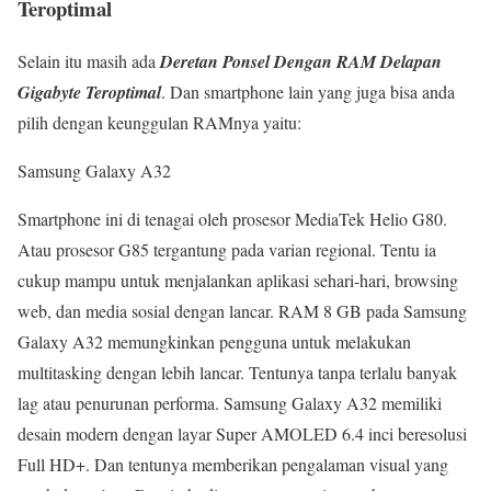
Teroptimal
Selain itu masih ada
Deretan Ponsel Dengan RAM Delapan
Gigabyte Teroptimal
. Dan smartphone lain yang juga bisa anda
pilih dengan keunggulan RAMnya yaitu:
Samsung Galaxy A32
Smartphone ini di tenagai oleh prosesor MediaTek Helio G80.
Atau prosesor G85 tergantung pada varian regional. Tentu ia
cukup mampu untuk menjalankan aplikasi sehari-hari, browsing
web, dan media sosial dengan lancar. RAM 8 GB pada Samsung
Galaxy A32 memungkinkan pengguna untuk melakukan
multitasking dengan lebih lancar. Tentunya tanpa terlalu banyak
lag atau penurunan performa. Samsung Galaxy A32 memiliki
desain modern dengan layar Super AMOLED 6.4 inci beresolusi
Full HD+. Dan tentunya memberikan pengalaman visual yang