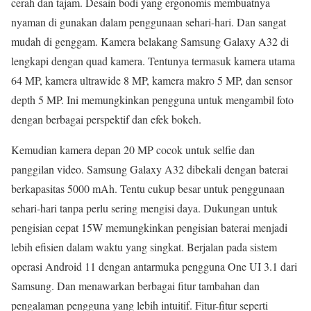
cerah dan tajam. Desain bodi yang ergonomis membuatnya
nyaman di gunakan dalam penggunaan sehari-hari. Dan sangat
mudah di genggam. Kamera belakang Samsung Galaxy A32 di
lengkapi dengan quad kamera. Tentunya termasuk kamera utama
64 MP, kamera ultrawide 8 MP, kamera makro 5 MP, dan sensor
depth 5 MP. Ini memungkinkan pengguna untuk mengambil foto
dengan berbagai perspektif dan efek bokeh.
Kemudian kamera depan 20 MP cocok untuk selfie dan
panggilan video. Samsung Galaxy A32 dibekali dengan baterai
berkapasitas 5000 mAh. Tentu cukup besar untuk penggunaan
sehari-hari tanpa perlu sering mengisi daya. Dukungan untuk
pengisian cepat 15W memungkinkan pengisian baterai menjadi
lebih efisien dalam waktu yang singkat. Berjalan pada sistem
operasi Android 11 dengan antarmuka pengguna One UI 3.1 dari
Samsung. Dan menawarkan berbagai fitur tambahan dan
pengalaman pengguna yang lebih intuitif. Fitur-fitur seperti