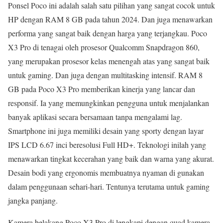
Ponsel Poco ini adalah salah satu pilihan yang sangat cocok untuk
HP dengan RAM 8 GB pada tahun 2024. Dan juga menawarkan
performa yang sangat baik dengan harga yang terjangkau. Poco
X3 Pro di tenagai oleh prosesor Qualcomm Snapdragon 860,
yang merupakan prosesor kelas menengah atas yang sangat baik
untuk gaming. Dan juga dengan multitasking intensif. RAM 8
GB pada Poco X3 Pro memberikan kinerja yang lancar dan
responsif. Ia yang memungkinkan pengguna untuk menjalankan
banyak aplikasi secara bersamaan tanpa mengalami lag.
Smartphone ini juga memiliki desain yang sporty dengan layar
IPS LCD 6.67 inci beresolusi Full HD+. Teknologi inilah yang
menawarkan tingkat kecerahan yang baik dan warna yang akurat.
Desain bodi yang ergonomis membuatnya nyaman di gunakan
dalam penggunaan sehari-hari. Tentunya terutama untuk gaming
jangka panjang.
Kamera belakang Poco X3 Pro di lengkapi dengan quad kamera.